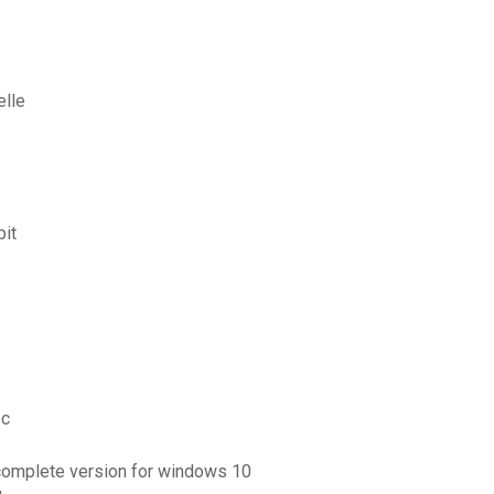
elle
bit
pc
 complete version for windows 10