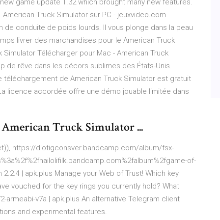
 new game update 1.32 which brought many new features.
. American Truck Simulator sur PC - jeuxvideo.com
n de conduite de poids lourds. Il vous plonge dans la peau
temps livrer des marchandises pour le American Truck
k Simulator Télécharger pour Mac - American Truck
rip de rêve dans les décors sublimes des États-Unis.
Le téléchargement de American Truck Simulator est gratuit
La licence accordée offre une démo jouable limitée dans
: American Truck Simulator ...
by retset)), https://diotigconsver.bandcamp.com/album/fsx-
https%3a%2f%2fhailolifilk.bandcamp.com%2falbum%2fgame-of-
2.2.4 | apk.plus
Manage your Web of Trust! Which key
ave vouched for the key rings you currently hold? What
2-armeabi-v7a | apk.plus
An alternative Telegram client
tions and experimental features.