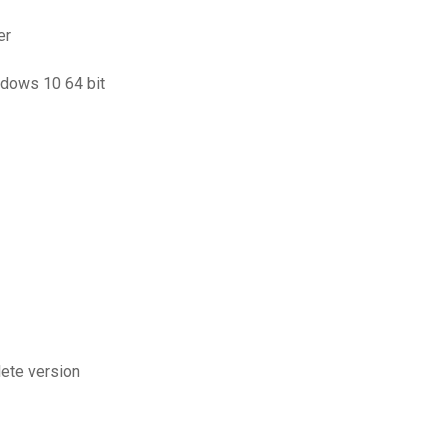
er
ndows 10 64 bit
lete version