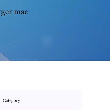
rger mac
Category