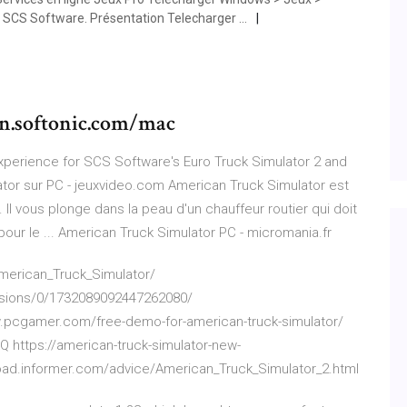
: SCS Software. Présentation Telecharger ...
en.softonic.com/mac
xperience for SCS Software's Euro Truck Simulator 2 and
tor sur PC - jeuxvideo.com American Truck Simulator est
 Il vous plonge dans la peau d'un chauffeur routier qui doit
ur le ... American Truck Simulator PC - micromania.fr
erican_Truck_Simulator/
sions/0/1732089092447262080/
w.pcgamer.com/free-demo-for-american-truck-simulator/
https://american-truck-simulator-new-
ad.informer.com/advice/American_Truck_Simulator_2.html