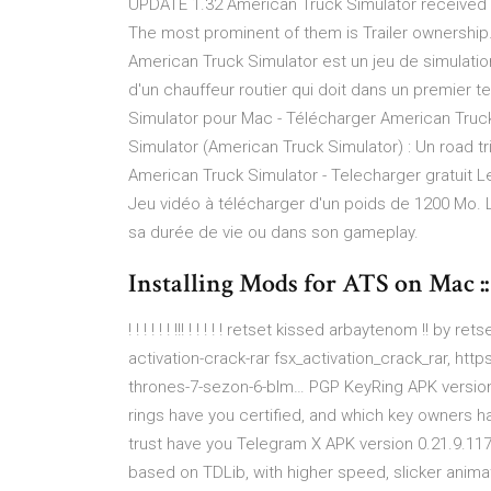
UPDATE 1.32 American Truck Simulator received
The most prominent of them is Trailer ownership
American Truck Simulator est un jeu de simulatio
d'un chauffeur routier qui doit dans un premier 
Simulator pour Mac - Télécharger American Truc
Simulator (American Truck Simulator) : Un road t
American Truck Simulator - Telecharger gratuit 
Jeu vidéo à télécharger d'un poids de 1200 Mo. 
sa durée de vie ou dans son gameplay.
Installing Mods for ATS on Mac :
! ! ! ! ! ! !!! ! ! ! ! ! retset kissed arbaytenom !! 
activation-crack-rar fsx_activation_crack_rar, 
thrones-7-sezon-6-blm…
PGP KeyRing APK version 
rings have you certified, and which key owners h
trust have you
Telegram X APK version 0.21.9.117
based on TDLib, with higher speed, slicker anima