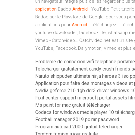
un navigateur intégré puis de les regarder plus t
application
Badoo
Android
- YouTube
Petit tutori
Badoo sur le Playstore de Google, pour vous perm
applications pour
Android
- Téléchargez…
Télécha
youtube downloader, facebook lite, whatsapp 
Vimeo - Catchvideo…
Catchvideo.net est un site 
YouTube, Facebook, Dailymotion, Vimeo et plus 
Probleme de connexion wifi telephone portabl
Telecharger gratuitement candy crush friends 
Naruto shippuden ultimate ninja heroes 3 iso p
Application pour faire des montages videos et
Nvidia geforce 210 1gb ddr3 driver windows 10
Fixit center support microsoft portal assets ht
Ms paint for mac gratuit télécharger
Codecs for windows media player 10 télécharg
Football manager 2019 pc rar password
Program autocad 2000 gratuit télécharger
Tomtom.fr mise a jour gratuite