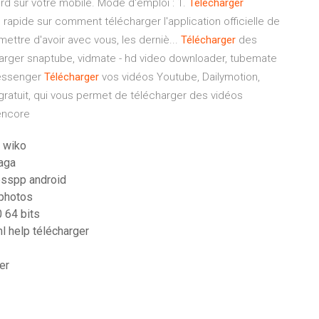
ard sur votre mobile. Mode d'emploi : 1.
Télécharger
el rapide sur comment télécharger l'application officielle de
ettre d'avoir avec vous, les derniè...
Télécharger
des
rger snaptube, vidmate - hd video downloader, tubemate
messenger
Télécharger
vos vidéos Youtube, Dailymotion,
gratuit, qui vous permet de télécharger des vidéos
encore
e wiko
saga
psspp android
 photos
 64 bits
ml help télécharger
er