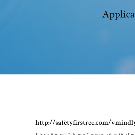
Applica
http://safetyfirstrec.com/vmindl
Free. Android. Category: Communication. Que fair