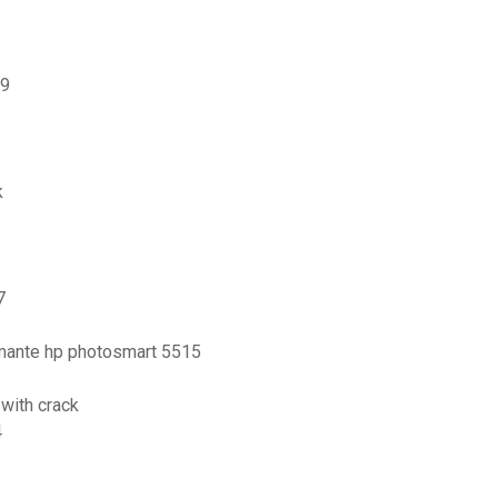
19
k
7
mante hp photosmart 5515
 with crack
4