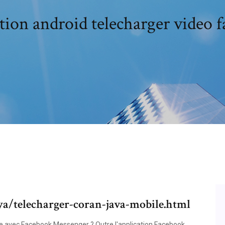
tion android telecharger video 
ya/telecharger-coran-java-mobile.html
e avec Facebook Messenger ? Outre l'application Facebook