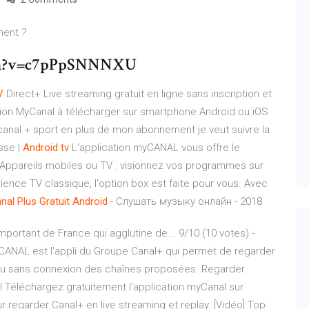
ment ?
tch?v=c7pPpSNNNXU
V
Direct+ Live streaming gratuit en ligne sans inscription et
cation MyCanal à télécharger sur smartphone Android ou iOS
canal + sport en plus de mon abonnement je veut suivre la
sse |
Android
tv
L'application myCANAL vous offre le
. Appareils mobiles ou TV : visionnez vos programmes sur
rience TV classique, l'option box est faite pour vous. Avec
nal
Plus
Gratuit
Android
- Слушать музыку онлайн - 2018
portant de France qui agglutine de... 9/10 (10 votes) -
ANAL est l'appli du Groupe Canal+ qui permet de regarder
 ou sans connexion des chaînes proposées. Regarder
l Téléchargez gratuitement l'application myCanal sur
r regarder Canal+ en live streaming et replay. [Vidéo] Top