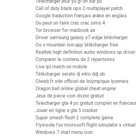
Télécharger jeux yu gi oh sur pc
Call of duty black ops 2 multiplayer patch
Google traduction français arabe en anglais
Ou peut on faire crac crac sims 4
Tor browser for macbook air
Driver samsung galaxy s7 edge télécharger
Os x mountain lion.app télécharger free
Realtek high definition audio windows xp driver
Comparer le contenu de 2 répertoires
Live ipl match on mobile
Télécharger serato dj intro ddj sb
Olweb.fr site officiel de lolympique lyonnais
Dragon ball online global cheat engine
Jeux de piece coin dozer gratuit
Telecharger gta 4 pc gratuit complet en franca
Jouer en ligne a gta 5 cracker
Super smash flash 2 complete game
Flyinside fsx microsoft flight simulator x virtual 
Windows 7 start menu icon