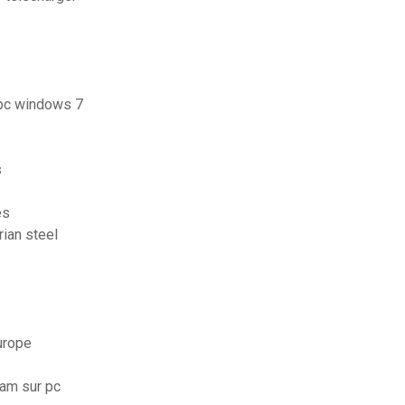
 pc windows 7
s
es
ian steel
europe
ram sur pc