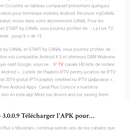
com Ci-contre un tableau comparatif présentant quelques
ication pour terminaux mobiles Android. Recevoir myCANAL
gratuit, inclus dans votre abonnement CANAL Pour les
 START by CANAL vous pourrez profiter de : - La Live TV :
nde : jusqu'à + de 15 ...
e by CANAL et START by CANAL vous pourrez profiter de : -
ation est compatible Android 4.3 et ultérieurs DRM Widevine
yer natif Google, vous ne... IP
TV
canale HD liste de redare
ndroid » , Listele de Playlists IPTV pentru jucatorii de IPTV
al 2019 gratuit IPTV playlist, плейлисты IPTV Цифровое » ,
 Free Android Apps. Canal Plus.Conoce a nuestros
vivo en esta app Meet our drivers and our seeing them
+ 3.0.0.9 Télécharger l'APK pour…
 Plus o Movistar+, continúa siendo uno de los canales que