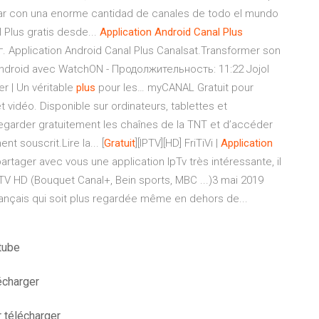
tar con una enorme cantidad de canales de todo el mundo
Plus gratis desde...
Application
Android
Canal
Plus
. Application Android Canal Plus Canalsat.Transformer son
droid avec WatchON - Продолжительность: 11:22 Jojol
r | Un véritable
plus
pour les… myCANAL Gratuit pour
 vidéo. Disponible sur ordinateurs, tablettes et
egarder gratuitement les chaînes de la TNT et d’accéder
 souscrit.Lire la... [
Gratuit
][IPTV][HD] FriTiVi |
Application
artager avec vous une application IpTv très intéressante, il
s TV HD (Bouquet Canal+, Bein sports, MBC ...)3 mai 2019
 français qui soit plus regardée même en dehors de...
tube
lécharger
r télécharger