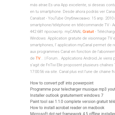
más atrae.Es una App excelente, si deseas con
en tu smartphone. Desde ahora podrás ver Canal 
Canalsat - YouTube Опубликовано: 15 апр. 2010 г
smartphone/téléphone en télécommande TV - An
442 681 просмотр. myCANAL
Gratuit
- Télécharge
Windows. Application gratuite de visionnage TV et
smartphones, l’ application myCanal permet de r
aux programmes Canal en fonction de l’abonnement
de
TV
... | Forum… Applications Android.Je viens p
s'agit de FriTivi Elle proposent plusieurs chaîne
17:00:56 via site. Canal plus est l'une de chaine
How to convert pdf into powerpoint
Programme pour telecharger musique mp3 you
Installer outlook gratuitement windows 7
Paint tool sai 1.1.0 complete version gratuit té
How to install acrobat reader on macbook
Microsoft dot net framework 4.5 offline installe