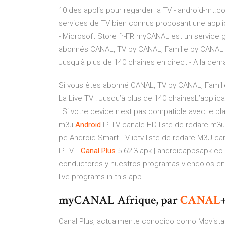
10 des applis pour regarder la TV - android-mt.
services de TV bien connus proposant une appl
- Microsoft Store fr-FR myCANAL est un service 
abonnés CANAL, TV by CANAL, Famille by CANAL et
Jusqu'à plus de 140 chaînes en direct - A la dema
Si vous êtes abonné CANAL, TV by CANAL, Famill
La Live TV : Jusqu’à plus de 140 chaînesL’applic
: Si votre device n'est pas compatible avec le pla
m3u
Android
IP TV canale HD liste de redare m3u A
pe Android Smart TV iptv liste de redare M3U can
IPTV...
Canal
Plus
5.62.3 apk | androidappsapk.co
conductores y nuestros programas viendolos en 
live programs in this app.
myCANAL Afrique, par
CANAL
Canal Plus, actualmente conocido como Movistar