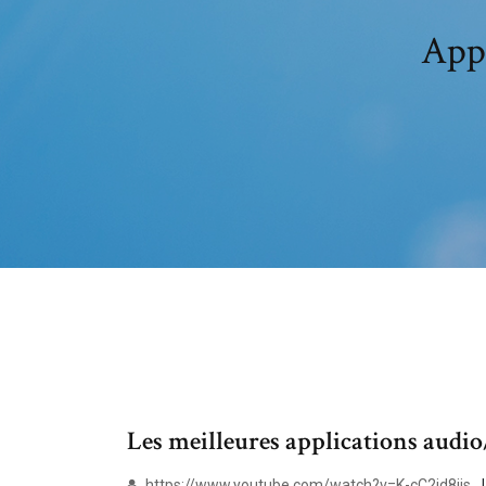
Appl
Les meilleures applications audio
https://www.youtube.com/watch?v=K-cC2id8iis