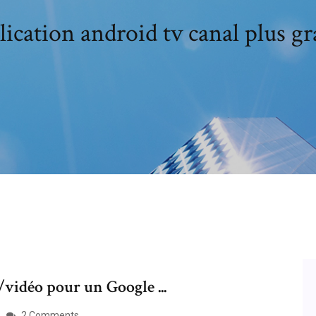
ication android tv canal plus gr
/vidéo pour un Google ...
2 Comments