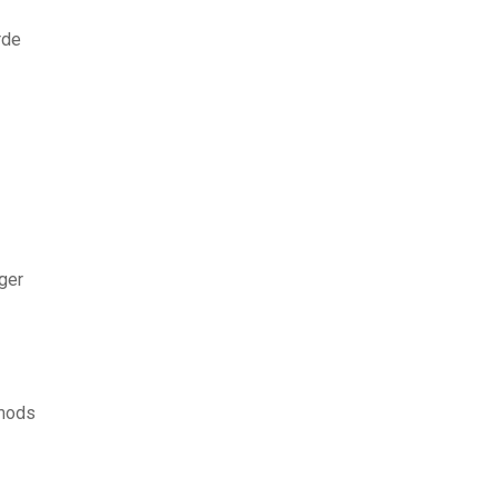
rde
ger
 mods