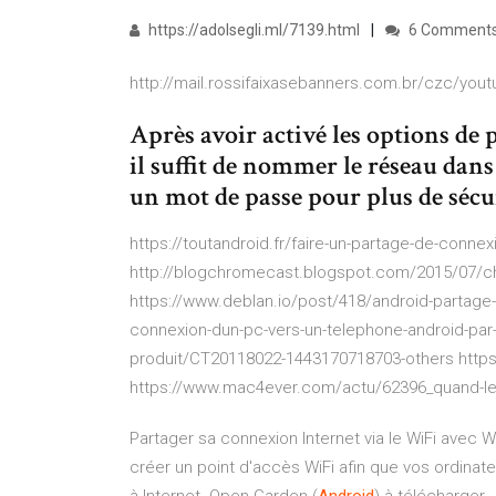
https://adolsegli.ml/7139.html
6 Comment
http://mail.rossifaixasebanners.com.br/czc/yout
Après avoir activé les options d
il suffit de nommer le réseau dans
un mot de passe pour plus de sécur
https://toutandroid.fr/faire-un-partage-de-conne
http://blogchromecast.blogspot.com/2015/07/c
https://www.deblan.io/post/418/android-partage-d
connexion-dun-pc-vers-un-telephone-android-par
produit/CT20118022-1443170718703-others http
https://www.mac4ever.com/actu/62396_quand-les
Partager sa connexion Internet via le WiFi avec
créer un point d'accès WiFi afin que vos ordinat