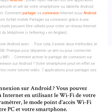
- Appli
Android
- ZDNet Open Garden est une application
luetooth et wifi de votre smartphone ou tablette Android
rnet. Comment
partager
sa
connexion
Internet sous
Android
son forfait mobile Partager sa connexion grâce à une
tuels peuvent être utilisés pour créer un réseau Internet
 du téléphone (« tethering » en Anglais).
 Android avec ... Pour cela, il existe deux méthodes, le
USB. Pratique pour dépanner un ami ou pour connecter
u WiFi ... Comment activer le partage de connexion sur
onnexion sur Android ? Votre smartphone peut en effet se
ci notre tutoriel vidéo. 7 applications pour partager ses
onnexion sur Android ? Vous pouvez
 Internet en utilisant le Wi-Fi de votre
amétrer, le mode point d'accès Wi-Fi
otre PC et votre smartphone.