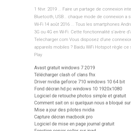
1 févr. 2019 ... Faire un partage de connexion inte
Bluetooth, USB… chaque mode de connexion a ses 
Wi-Fi 14 août 2016 ... Tous les smartphones And
3G ou 4G en Wi-Fi. Cette fonctionnalité s'avère d'
Telecharger.com Vous disposez d'une connexion à
appareils mobiles ? Baidu WiFi Hotspot règle ce 
Play
Avast gratuit windows 7 2019
Télécharger clash of clans fhx
Driver nvidia geforce 710 windows 10 64 bit
Fond décran hd pc windows 10 1920x1080
Logiciel de retouche photos simple et gratuit
Comment sait on si quelquun nous a bloqué su
Mise a jour des pilotes nvidia
Capture décran macbook pro
Logiciel de mise en page journal gratuit
Fonction copier coller sur ipad