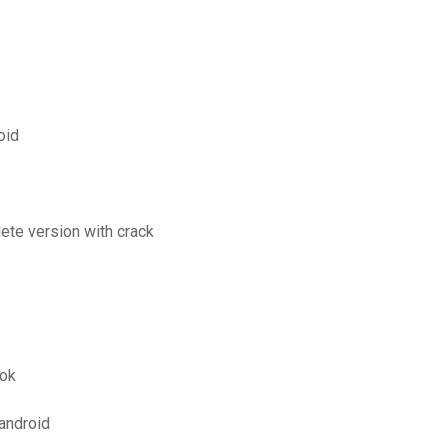
oid
ete version with crack
ook
 android