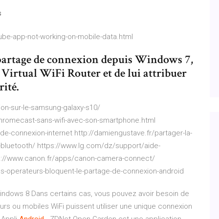
s
ube-app-not-working-on-mobile-data.html
e partage de connexion depuis Windows 7,
 Virtual WiFi Router et de lui attribuer
ité.
xion-sur-le-samsung-galaxy-s10/
hromecast-sans-wifi-avec-son-smartphone.html
e-connexion-internet http://damiengustave.fr/partager-la-
-bluetooth/ https://www.lg.com/dz/support/aide-
s://www.canon.fr/apps/canon-camera-connect/
-operateurs-bloquent-le-partage-de-connexion-android
 Windows 8 Dans certains cas, vous pouvez avoir besoin de
eurs ou mobiles WiFi puissent utiliser une unique connexion