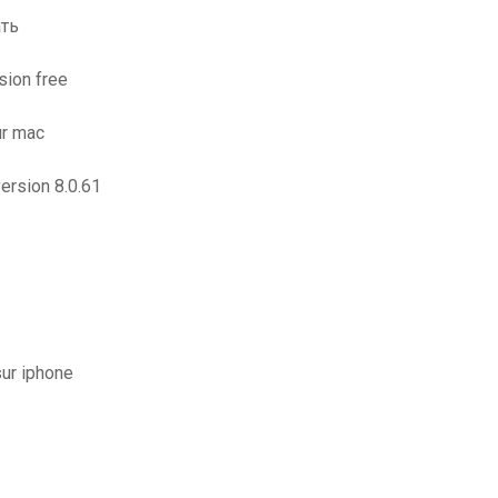
ать
sion free
ur mac
ersion 8.0.61
ur iphone