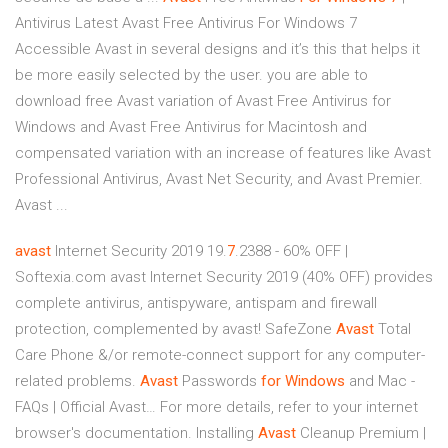
Antivirus Latest Avast Free Antivirus For Windows 7
Accessible Avast in several designs and it’s this that helps it
be more easily selected by the user. you are able to
download free Avast variation of Avast Free Antivirus for
Windows and Avast Free Antivirus for Macintosh and
compensated variation with an increase of features like Avast
Professional Antivirus, Avast Net Security, and Avast Premier.
Avast ...
avast
Internet Security 2019 19.
7
.2388 - 60% OFF |
Softexia.com
avast Internet Security 2019 (40% OFF) provides
complete antivirus, antispyware, antispam and firewall
protection, complemented by avast! SafeZone
Avast
Total
Care
Phone &/or remote-connect support for any computer-
related problems.
Avast
Passwords
for
Windows
and Mac -
FAQs | Official Avast…
For more details, refer to your internet
browser's documentation.
Installing
Avast
Cleanup Premium |