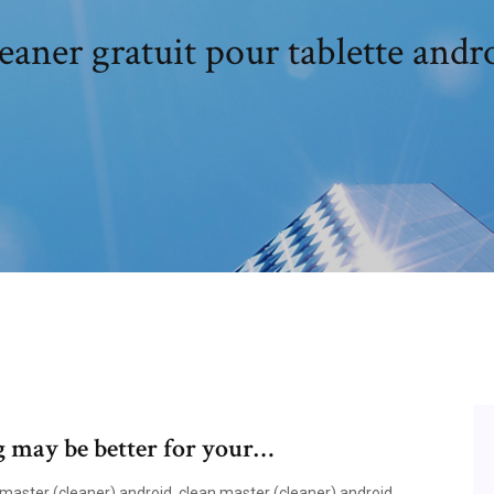
eaner gratuit pour tablette andr
g may be better for your…
 master (cleaner) android, clean master (cleaner) android