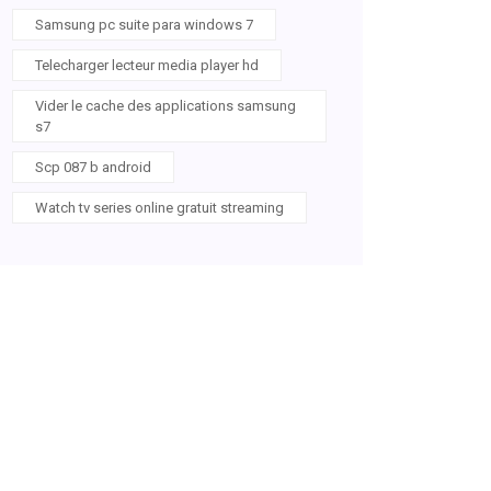
Samsung pc suite para windows 7
Telecharger lecteur media player hd
Vider le cache des applications samsung
s7
Scp 087 b android
Watch tv series online gratuit streaming