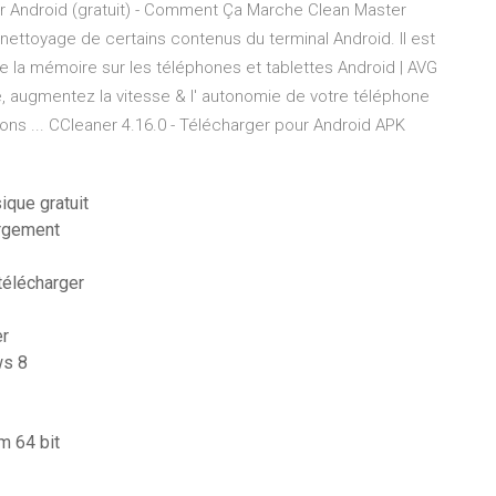
ur Android (gratuit) - Comment Ça Marche Clean Master
nettoyage de certains contenus du terminal Android. Il est
e la mémoire sur les téléphones et tablettes Android | AVG
e, augmentez la vitesse & l' autonomie de votre téléphone
ons ... CCleaner 4.16.0 - Télécharger pour Android APK
ique gratuit
argement
 télécharger
er
ws 8
m 64 bit