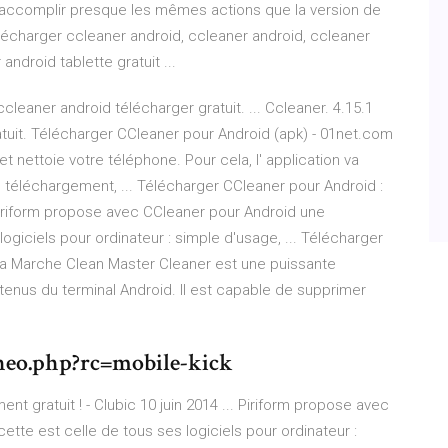
 d'accomplir presque les mêmes actions que la version de
élécharger ccleaner android, ccleaner android, ccleaner
ndroid tablette gratuit ...
cleaner android télécharger gratuit. ... Ccleaner. 4.15.1
Gratuit. Télécharger CCleaner pour Android (apk) - 01net.com
t nettoie votre téléphone. Pour cela, l' application va
e téléchargement, ... Télécharger CCleaner pour Android :
. Piriform propose avec CCleaner pour Android une
logiciels pour ordinateur : simple d'usage, ... Télécharger
Ça Marche Clean Master Cleaner est une puissante
tenus du terminal Android. Il est capable de supprimer
heo.php?rc=mobile-kick
t gratuit ! - Clubic 10 juin 2014 ... Piriform propose avec
ette est celle de tous ses logiciels pour ordinateur :