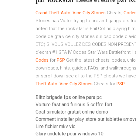
Grand
Theft
Auto
:
Vice
City
Stories
Cheats,
Code
Stories has Victor trying to prevent gangsters fro
noted that the rock star is Phil Collins playing him
code de gta vice city stories sur psp code d'
ETC) SI VOUS VOULEZ DES CODES NON PRESENT
d'ecran #1 GTA IV Codes Star Wars Battlefront II 
Codes
for
PSP
Get the latest cheats, codes, unlock
downloads, hints, guides, FAQs, and walkthroughs 
or scroll down see all to the PSP cheats we have 
Theft
Auto
:
Vice
City
Stories
Cheats for
PSP
Blitz brigade fps online para pc
Voiture fast and furious 5 coffre fort
Goat simulator gratuit online demo
Comment installer play store sur tablette arnov
Lire fichier mkv vlc
Glary undelete pour windows 10