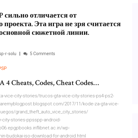
SP сильно отличается от
проекта. Эта игра не зря считается
основной сюжетной линии.
sp-r-solu
5 Comments
PSP
A 4 Cheats, Codes, Cheat Codes…
ice-city-stories/trucos-gta-vice-city-stories-ps4-ps2-
sharemyblogpost.blogspot.com/2017/11/kode-za-gta-vice-
/juegos/grand_theft_auto_vice_city_stories/
-city-stories-ppsspp-android-
6.epgpbooks.inflibnet.ac.in/wp-
in-budokai-iso-download-for-android.html