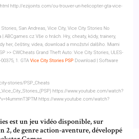
ml http://ezijoints.com/ou-trouver-un-helicopter-gta-vice-
y Stories, San Andreas, Vice City, Vice City Stories No
ia | ABCgames.cz
Vše o hrách. Hry, cheaty, kódy, trainery,
dy her, češtiny, videa, download a množství dalšího.
Miami
P >> CWCheats Grand Theft Auto: Vice City Stories, ULES-
-00375, 1.
GTA
Vice City
Stories
PSP
Download | Software
-city-stories/PSP_Cheats
_Vice_City_Stories_(PSP) https://www.youtube.com/watch?
h?v=t4ummnT3PTM https://www.youtube.com/watch?
es est un jeu vidéo disponible, sur
on 2, de genre action-aventure, développé
ockstar Games.