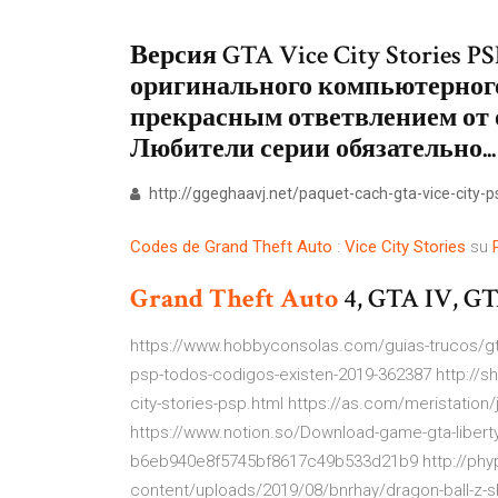
Версия GTA Vice City Stories P
оригинального компьютерного 
прекрасным ответвлением от 
Любители серии обязательно...
http://ggeghaavj.net/paquet-cach-gta-vice-city-p
Codes
de
Grand
Theft
Auto
:
Vice
City
Stories
su
Grand Theft
Auto
4, GTA IV, GT
https://www.hobbyconsolas.com/guias-trucos/gta-v
psp-todos-codigos-existen-2019-362387 http://
city-stories-psp.html https://as.com/meristation
https://www.notion.so/Download-game-gta-liberty
b6eb940e8f5745bf8617c49b533d21b9 http://phyp0
content/uploads/2019/08/bnrhay/dragon-ball-z-sh