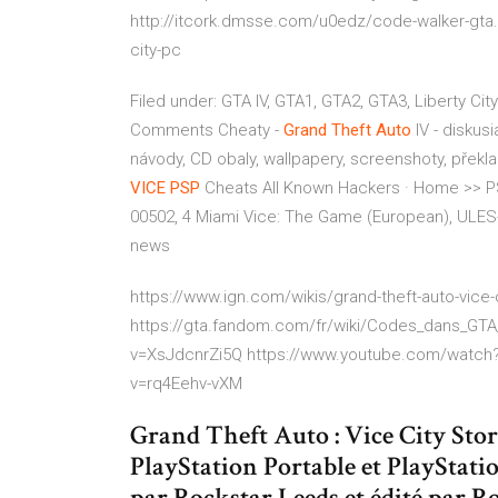
http://itcork.dmsse.com/u0edz/code-walker-gta.ht
city-pc
Filed under: GTA IV, GTA1, GTA2, GTA3, Liberty Cit
Comments
Cheaty -
Grand Theft
Auto
IV - diskus
návody, CD obaly, wallpapery, screenshoty, překla
VICE
PSP
Cheats
All Known Hackers · Home >> PS
00502, 4 Miami Vice: The Game (European), ULES
news
https://www.ign.com/wikis/grand-theft-auto-vice
https://gta.fandom.com/fr/wiki/Codes_dans_GTA
v=XsJdcnrZi5Q https://www.youtube.com/watc
v=rq4Eehv-vXM
Grand Theft Auto : Vice City Stori
PlayStation Portable et PlayStati
par Rockstar Leeds et édité par R