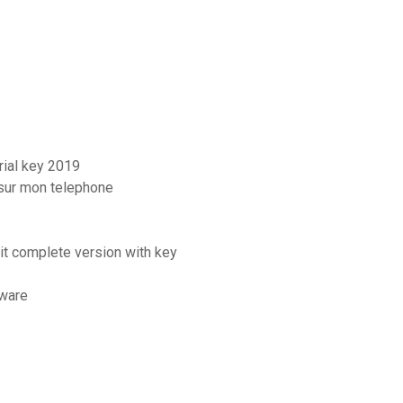
rial key 2019
 sur mon telephone
bit complete version with key
tware