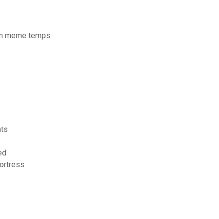
 en meme temps
nts
ed
fortress