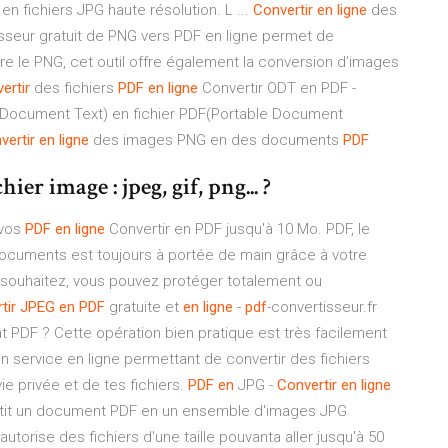
n fichiers JPG haute résolution. L ...
Convertir
en ligne
des
sseur gratuit de PNG vers PDF en ligne permet de
re le PNG, cet outil offre également la conversion d’images
ertir
des fichiers
PDF
en ligne
Convertir ODT en PDF -
enDocument Text) en fichier PDF(Portable Document
vertir
en ligne
des images PNG en des documents
PDF
r image : jpeg, gif, png... ?
 vos
PDF
en
ligne
Convertir en PDF jusqu'à 10 Mo. PDF, le
 documents est toujours à portée de main grâce à votre
 souhaitez, vous pouvez protéger totalement ou
tir
JPEG
en
PDF
gratuite et
en
ligne
-
pdf
-convertisseur.fr
t PDF ? Cette opération bien pratique est très facilement
n service en ligne permettant de convertir des fichiers
ie privée et de tes fichiers.
PDF
en
JPG -
Convertir
en
ligne
ertit un document PDF en un ensemble d'images JPG
utorise des fichiers d'une taille pouvanta aller jusqu'à 50