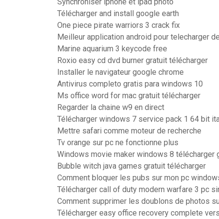
Synchroniser iphone et ipad photo
Télécharger and install google earth
One piece pirate warriors 3 crack fix
Meilleur application android pour telecharger d
Marine aquarium 3 keycode free
Roxio easy cd dvd burner gratuit télécharger
Installer le navigateur google chrome
Antivirus completo gratis para windows 10
Ms office word for mac gratuit télécharger
Regarder la chaine w9 en direct
Télécharger windows 7 service pack 1 64 bit ita
Mettre safari comme moteur de recherche
Tv orange sur pc ne fonctionne plus
Windows movie maker windows 8 télécharger g
Bubble witch java games gratuit télécharger
Comment bloquer les pubs sur mon pc window
Télécharger call of duty modern warfare 3 pc si
Comment supprimer les doublons de photos s
Télécharger easy office recovery complete vers