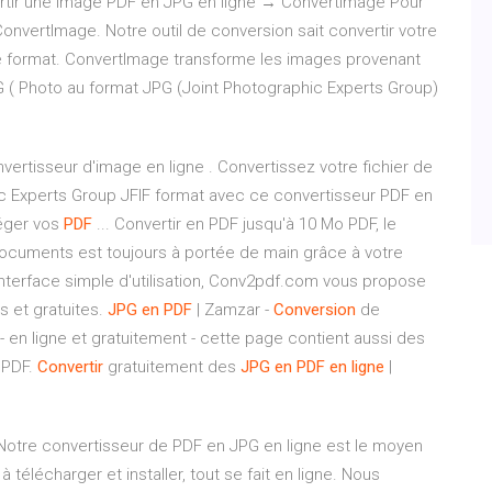
nvertir une image PDF en JPG en ligne → ConvertImage Pour
 ConvertImage. Notre outil de conversion sait convertir votre
re format. ConvertImage transforme les images provenant
 ( Photo au format JPG (Joint Photographic Experts Group)
vertisseur d'image en ligne . Convertissez votre fichier de
 Experts Group JFIF format avec ce convertisseur PDF en
éger vos
PDF
... Convertir en PDF jusqu'à 10 Mo PDF, le
 documents est toujours à portée de main grâce à votre
nterface simple d'utilisation, Conv2pdf.com vous propose
 et gratuites.
JPG
en PDF
| Zamzar -
Conversion
de
 en ligne et gratuitement - cette page contient aussi des
t PDF.
Convertir
gratuitement des
JPG
en PDF
en ligne
|
 Notre convertisseur de PDF en JPG en ligne est le moyen
 télécharger et installer, tout se fait en ligne. Nous