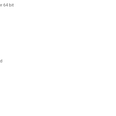
r 64 bit
id