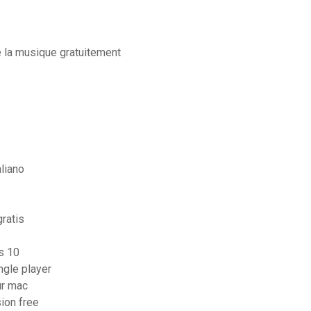
e la musique gratuitement
liano
ratis
s 10
ngle player
ur mac
ion free