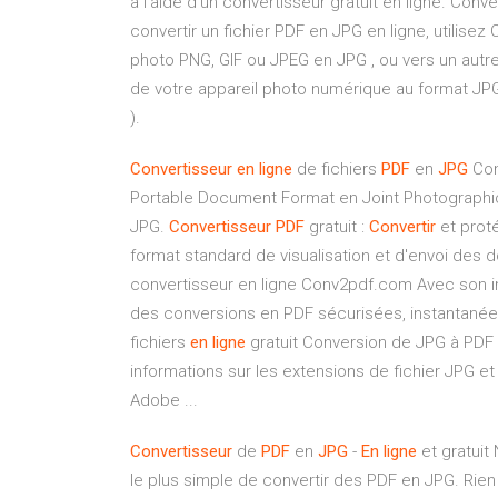
à l’aide d’un convertisseur gratuit en ligne. Co
convertir un fichier PDF en JPG en ligne, utilisez
photo PNG, GIF ou JPEG en JPG , ou vers un aut
de votre appareil photo numérique au format JPG
).
Convertisseur
en ligne
de fichiers
PDF
en
JPG
Con
Portable Document Format en Joint Photographic
JPG.
Convertisseur
PDF
gratuit :
Convertir
et prot
format standard de visualisation et d'envoi des
convertisseur en ligne Conv2pdf.com Avec son i
des conversions en PDF sécurisées, instantanées
fichiers
en ligne
gratuit Conversion de JPG à PDF -
informations sur les extensions de fichier JPG e
Adobe ...
Convertisseur
de
PDF
en
JPG
-
En ligne
et gratuit
le plus simple de convertir des PDF en JPG. Rien à