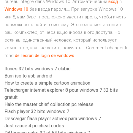
bureau intégré dans Windows 10. Автоматический
вход
в
Windows
10
без ввода пароля.… При запуске Windows 10
или 8, вам будет предложено ввести пароль, чтобы иметь
возможность войти в систему. Это позволяет защитить
ваш компьютер, от несанкционированного доступа. Но
если вы единственный человек, который использует
компьютер, и вы не хотите, получать... Comment changer le
fond
de
l’
écran
de
login
de
windows
…
Itunes 32 bits windows 7 clubic
Burn iso to usb android
How to create a simple cartoon animation
Telecharger internet explorer 8 pour windows 7 32 bits
gratuit
Halo the master chief collection pc release
Flash player 32 bits windows 7
Descargar flash player activex para windows 7
Just cause 4 pc cheat codes
Différence entre 32 et 64 bits windows 7