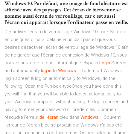
Windows 10. Par défaut, une image de fond aléatoire est
affichée avec des paysages. Cet écran de bienvenue se
nomme aussi écran de verrouillage, car c'est aussi
l'écran qui apparaît lorsque l'ordinateur passe en veille.
Désactiver l’écran de verrouillage Windows 10 Lock Screen
en quelques clics.Si cela ne vous plaît pas et que vous
désirez désactiver l’écran de verrouillage de Windows 10 afin
de ne garder que l’écran de connexion de Windows 10, vous
pouvez suivre ce tutoriel informatique. Bypass
Login
Screen
and automatically
log
in
to
Windows
… To turn off Windows
login screen & log on automatically to Windows, do the
following. Open the Run box, typeOnce you have done this
you will find that you will be able to log on automatically to
your Windows computer, without seeing the login screen and
having to enter your password or credentials. Comment
résoudre l'erreur
de
l'
écran
bleu dans
Windows
… Souvent,
l'erreur de l'écran bleu se produit car Windows n'a pas été
mis à jour pendant un certain temps. On peut aller au champ