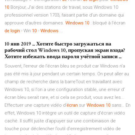
10
Bonjour, J'ai des stations de travail, sous Windows 10
professionnel version 1703, faisant partie d'un domaine qui
approuve d'autres domaines.
Windows
10
: bloqué à l'écran
de
login
- Win
10
-
Windows
...
10 янв 2019 ... Хотите быстро загружаться на
рабочий стол Windows 10, пропуская экран входа?
Хотите избежать ввода пароля учётной записи ...
Souvent, l'erreur de l'écran bleu se produit car Windows n'a
pas été mis à jour pendant un certain temps. On peut aller au
champ de recherche dans la barreTout en travaillant avec
Windows 10, si l'on a une configuration stable, une erreur d'
écran bleu serait rare, et si cela se produit, vous avez les...
Effectuer une capture vidéo d’
écran
sur
Windows
10
sans… En
effet, Windows 10 intègre un outil de capture d’écran vidéo
caché. Il suffit juste d’appuyer sur une combinaison de
touche pour déclencher l’outil d’enregistrement vidéo de