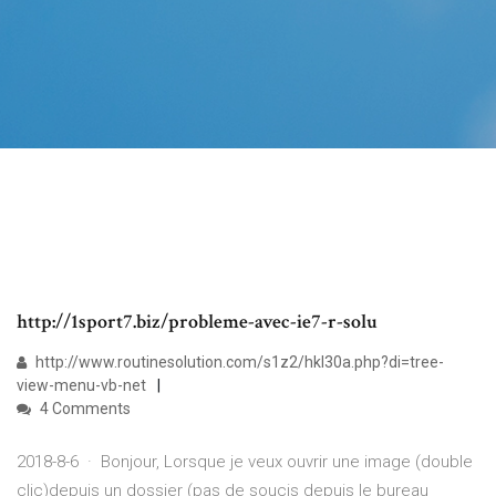
http://1sport7.biz/probleme-avec-ie7-r-solu
http://www.routinesolution.com/s1z2/hkl30a.php?di=tree-
view-menu-vb-net
4 Comments
2018-8-6 · Bonjour, Lorsque je veux ouvrir une image (double
clic)depuis un dossier (pas de soucis depuis le bureau