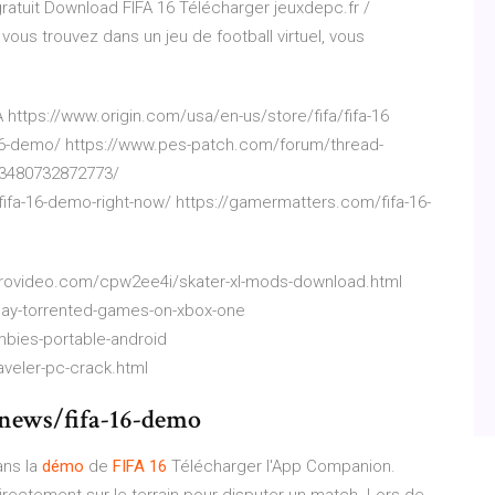
ratuit Download FIFA 16 Télécharger jeuxdepc.fr /
us trouvez dans un jeu de football virtuel, vous
tps://www.origin.com/usa/en-us/store/fifa/fifa-16
16-demo/ https://www.pes-patch.com/forum/thread-
43480732872773/
fifa-16-demo-right-now/ https://gamermatters.com/fifa-16-
teprovideo.com/cpw2ee4i/skater-xl-mods-download.html
lay-torrented-games-on-xbox-one
ombies-portable-android
aveler-pc-crack.html
news/fifa-16-demo
ans la
démo
de
FIFA
16
Télécharger l'App Companion.