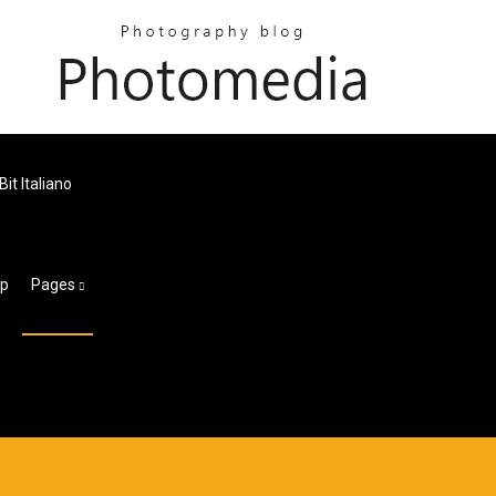
it Italiano
op
Pages