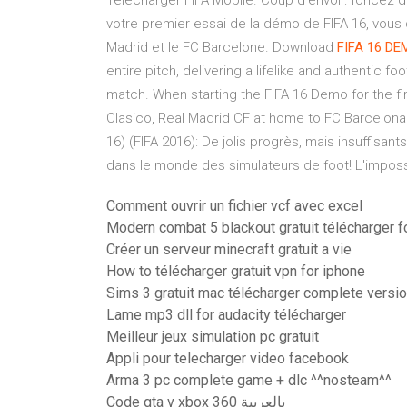
Télécharger FIFA Mobile. Coup d'envoi : foncez d
votre premier essai de la démo de FIFA 16, vous 
Madrid et le FC Barcelone. Download
FIFA
16
DE
entire pitch, delivering a lifelike and authentic f
match. When starting the FIFA 16 Demo for the fir
Clasico, Real Madrid CF at home to FC Barcelona
16) (FIFA 2016): De jolis progrès, mais insuffisa
dans le monde des simulateurs de foot! L'impossib
Comment ouvrir un fichier vcf avec excel
Modern combat 5 blackout gratuit télécharger f
Créer un serveur minecraft gratuit a vie
How to télécharger gratuit vpn for iphone
Sims 3 gratuit mac télécharger complete versi
Lame mp3 dll for audacity télécharger
Meilleur jeux simulation pc gratuit
Appli pour telecharger video facebook
Arma 3 pc complete game + dlc ^^nosteam^^
Code gta v xbox 360 بالعربية