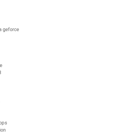
a geforce
ne
3
s
apps
ion