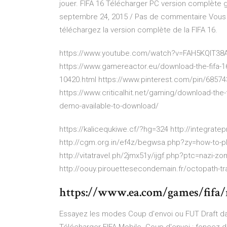
jouer. FIFA 16 Télécharger PC version complète g
septembre 24, 2015 / Pas de commentaire Vous vo
téléchargez la version complète de la FIFA 16.
https://www.youtube.com/watch?v=FAH5KQlT38A ht
https://www.gamereactor.eu/download-the-fifa-
10420.html https://www.pinterest.com/pin/6857
https://www.criticalhit.net/gaming/download-the-
demo-available-to-download/
https://kalicequkiwe.cf/?hg=324 http://integra
http://cgm.org.in/ef4z/begwsa.php?zy=how-to-p
http://vitatravel.ph/2jmx51y/ijgf.php?ptc=nazi-z
http://oouy.pirouettesecondemain.fr/octopath-tr
https://www.ea.com/games/fifa/
Essayez les modes Coup d'envoi ou FUT Draft d