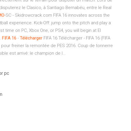
irectement sur le terrain pour disputer un match. Lors de
disputerez le Clasico, à Santiago Bernabéu, entre le Real
MO
-SC - Skidrowcrack.com FIFA 16 innovates across the
ootball experience. Kick-Off: jump onto the pitch and play a
st time on PC, Xbox One, or PS4, you will begin at El
.
FIFA
16
-
Télécharger
FIFA 16 Télécharger - FIFA 16 (FIFA
nts pour freiner la remontée de PES 2016. Coup de tonnerre
le est arrivé: le champion de l...
or pc
on