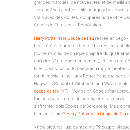
grandes marques, de nouveautés et de meilleurs p
Jeux ps2 harry potter, voila pourquoi Cdiscount e
Vous avez des doutes, comparez notre offre Jeux p
Coupe de Feu - Jeux - RomStation
Harry
Potter
et
la
Coupe
de
Feu
recréé en Lego - 
Feu a été capturée en Lego. Et le résultat est p
moments clés de chaque chapitre du quatrième liv
chapitre 37 (Le commencement), et les a recréé
Enter your location to see which movie theaters 
fourth movie in the Harry Potter franchise sees Har
Hogwarts School of Witchcraft and Wizardry, along
coupe
de
feu
(VF) - Movies on Google Play Lorsq
l'un des concurrents du prestigieux Tournoi des Tr
s'affronter trois Ecoles de Sorcellerie. Mais com
bien pu le faire?
Harry
Potter
et
la
Coupe
de
feu
o
» new pictures, just painted my 79 coupe, plea