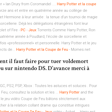
r » Ian Drury from Coromandel ....
Harry
Potter
et
la
coupe
torze ans et entre en quatrième année au collège de
t Hermione à leur arrivée : la tenue d'un tournoi de magie
orcellerie. Déjà les délégations étrangères font leur
let of Fire -
PC
-
Jeux
Torrents Comme Harry Potter, Ron
atrième année à Poudlard, l’école de sorcellerie et
 fois «professionnel» et personnelle. Harry Potter et le jeu
ects de...
Harry
Potter
et
la
Coupe
de
Feu
- Momes.net
nt il faut faire pour tuer voldemort
feu sur nintendo DS. D'avance merci à
 GC, PS2, PSP, Xbox : Toutes les astuces et soluces . Pour
 Feu, consultez la solution et les ...
Harry
Potter
and the
t le jeu vidéo Coupe de Feu bâtons strictement aux
cher à la relation collant drame qui constitue intrigues
Potter
et la Coupe
De
Feu
-
Jeux
vidéo - Achat ... Harry est