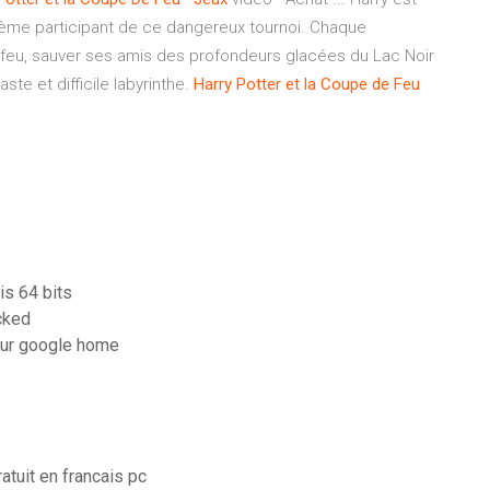
ième participant de ce dangereux tournoi. Chaque
 feu, sauver ses amis des profondeurs glacées du Lac Noir
te et difficile labyrinthe.
Harry
Potter
et la Coupe
de
Feu
is 64 bits
cked
sur google home
atuit en francais pc