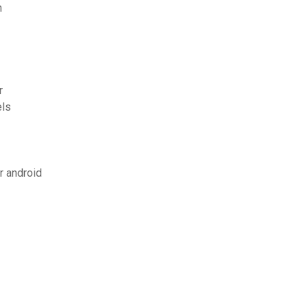
n
r
els
r android