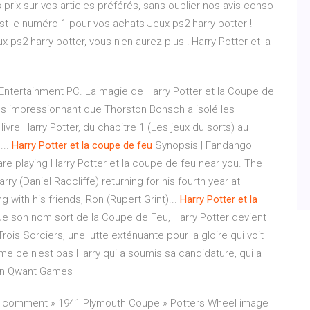
rix sur vos articles préférés, sans oublier nos avis conso
st le numéro 1 pour vos achats Jeux ps2 harry potter !
s2 harry potter, vous n’en aurez plus ! Harry Potter et la
Entertainment PC. La magie de Harry Potter et la Coupe de
lus impressionnant que Thorston Bonsch a isolé les
re Harry Potter, du chapitre 1 (Les jeux du sorts) au
...
Harry
Potter
et
la
coupe
de
feu
Synopsis | Fandango
are playing Harry Potter et la coupe de feu near you. The
ry (Daniel Radcliffe) returning for his fourth year at
 with his friends, Ron (Rupert Grint)...
Harry
Potter
et
la
ue son nom sort de la Coupe de Feu, Harry Potter devient
ois Sorciers, une lutte exténuante pour la gloire qui voit
me ce n'est pas Harry qui a soumis sa candidature, qui a
n Qwant Games
se comment » 1941 Plymouth Coupe » Potters Wheel image