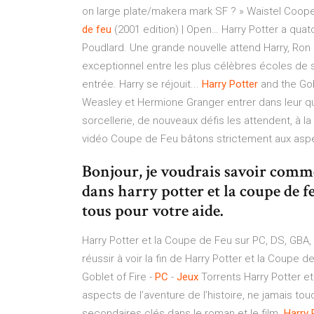
on large plate/makera mark SF ? » Waistel Coope
de
feu
(2001 edition) | Open… Harry Potter a qua
Poudlard. Une grande nouvelle attend Harry, Ron e
exceptionnel entre les plus célèbres écoles de s
entrée. Harry se réjouit...
Harry
Potter
and the Gob
Weasley et Hermione Granger entrer dans leur qu
sorcellerie, de nouveaux défis les attendent, à la
vidéo Coupe de Feu bâtons strictement aux asp
Bonjour, je voudrais savoir comme
dans harry potter et la coupe de 
tous pour votre aide.
Harry Potter et la Coupe de Feu sur PC, DS, GBA,
réussir à voir la fin de Harry Potter et la Coupe de
Goblet of Fire -
PC
-
Jeux
Torrents Harry Potter e
aspects de l’aventure de l’histoire, ne jamais tou
secondaires clés dans le roman et le film.
Harry