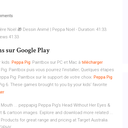
mments
ère Noël 🎁 Dessin Animé | Peppa Noël - Duration: 41:33.
iews 41:33
ns sur Google Play
 kids.
Peppa
Pig
: Paintbox sur PC et Mac à
télécharger
g: Paintbox puis vous pourrez l’installer; Quelques étapes
Peppa Pig: Paintbox sur le support de votre choix.
Peppa
Pig
g 6. These games brought to you by your kids' favorite
ger
Mouth ... peppapig Peppa Pig's Head Without Her Eyes &
rt & cartoon images. Explore and download more related ...
l Products for great range and pricing at Target Australia.
 GIPHY