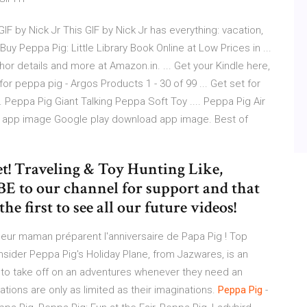
GIF by Nick Jr This GIF by Nick Jr has everything: vacation,
Buy Peppa Pig: Little Library Book Online at Low Prices in ...
hor details and more at Amazon.in. ... Get your Kindle here,
r peppa pig - Argos Products 1 - 30 of 99 ... Get set for
 Peppa Pig Giant Talking Peppa Soft Toy .... Peppa Pig Air
d app image Google play download app image. Best of
t! Traveling & Toy Hunting Like,
E to our channel for support and that
he first to see all our future videos!
leur maman préparent l'anniversaire de Papa Pig ! Top
nsider Peppa Pig's Holiday Plane, from Jazwares, is an
s to take off on an adventures whenever they need an
ations are only as limited as their imaginations.
Peppa
Pig
-