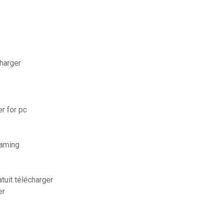
harger
r for pc
eaming
tuit télécharger
er