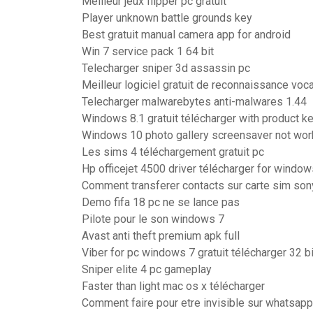
Meilleur jeux flipper pc gratuit
Player unknown battle grounds key
Best gratuit manual camera app for android
Win 7 service pack 1 64 bit
Telecharger sniper 3d assassin pc
Meilleur logiciel gratuit de reconnaissance voc
Telecharger malwarebytes anti-malwares 1.44
Windows 8.1 gratuit télécharger with product k
Windows 10 photo gallery screensaver not wor
Les sims 4 téléchargement gratuit pc
Hp officejet 4500 driver télécharger for window
Comment transferer contacts sur carte sim son
Demo fifa 18 pc ne se lance pas
Pilote pour le son windows 7
Avast anti theft premium apk full
Viber for pc windows 7 gratuit télécharger 32 b
Sniper elite 4 pc gameplay
Faster than light mac os x télécharger
Comment faire pour etre invisible sur whatsapp