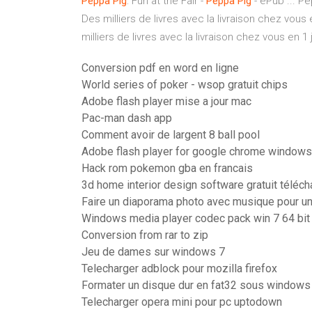
Peppa
Pig
: Fun at the Fair -
Peppa
Pig
- ePub ... Pe
Des milliers de livres avec la livraison chez vou
milliers de livres avec la livraison chez vous en 
Conversion pdf en word en ligne
World series of poker - wsop gratuit chips
Adobe flash player mise a jour mac
Pac-man dash app
Comment avoir de largent 8 ball pool
Adobe flash player for google chrome windows 
Hack rom pokemon gba en francais
3d home interior design software gratuit téléc
Faire un diaporama photo avec musique pour un
Windows media player codec pack win 7 64 bit
Conversion from rar to zip
Jeu de dames sur windows 7
Telecharger adblock pour mozilla firefox
Formater un disque dur en fat32 sous windows
Telecharger opera mini pour pc uptodown