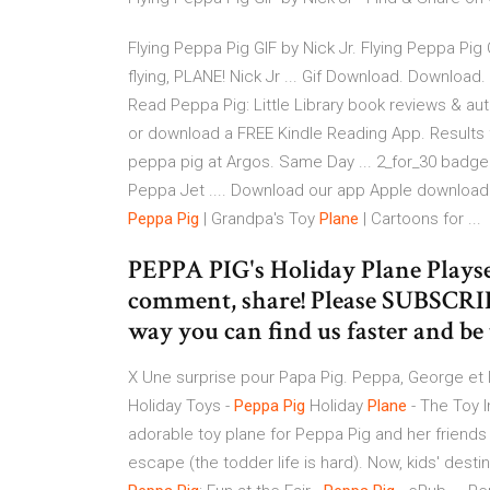
Flying Peppa Pig GIF by Nick Jr. Flying Peppa Pig 
flying, PLANE! Nick Jr ... Gif Download. Download. 
Read Peppa Pig: Little Library book reviews & aut
or download a FREE Kindle Reading App. Results fo
peppa pig at Argos. Same Day ... 2_for_30 badge.
Peppa Jet .... Download our app Apple downloa
Peppa
Pig
| Grandpa's Toy
Plane
| Cartoons for ...
PEPPA PIG's Holiday Plane Playse
comment, share! Please SUBSCRIB
way you can find us faster and be t
X Une surprise pour Papa Pig. Peppa, George et 
Holiday Toys -
Peppa
Pig
Holiday
Plane
- The Toy I
adorable toy plane for Peppa Pig and her friend
escape (the todder life is hard). Now, kids' destin