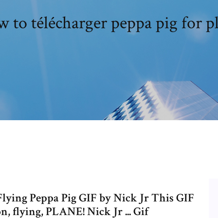
 to télécharger peppa pig for p
Flying Peppa Pig GIF by Nick Jr This GIF
n, flying, PLANE! Nick Jr ... Gif