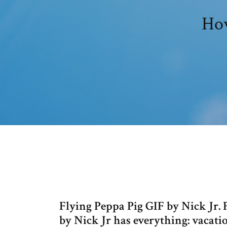
How
Flying Peppa Pig GIF by Nick Jr. 
by Nick Jr has everything: vacatio