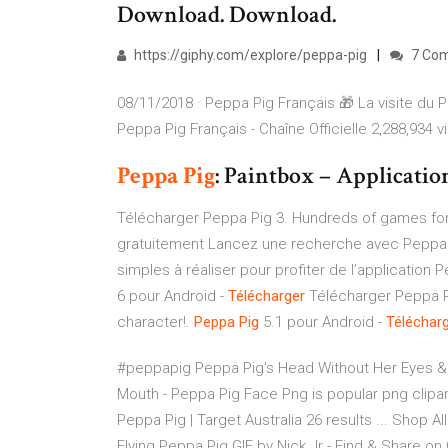
Download. Download.
https://giphy.com/explore/peppa-pig
7 Co
08/11/2018 · Peppa Pig Français 🎁 La visite du P
Peppa Pig Français - Chaîne Officielle 2,288,934 v
Peppa
Pig
: Paintbox – Applicatio
Télécharger Peppa Pig 3. Hundreds of games for
gratuitement Lancez une recherche avec Peppa Pi
simples à réaliser pour profiter de l’application 
6 pour Android -
Télécharger
Télécharger Peppa Pi
character!.
Peppa
Pig
5.1 pour Android -
Téléchar
#peppapig Peppa Pig's Head Without Her Eyes & 
Mouth - Peppa Pig Face Png is popular png clipa
Peppa Pig | Target Australia 26 results ... Shop Al
Flying Peppa Pig GIF by Nick Jr - Find & Share on