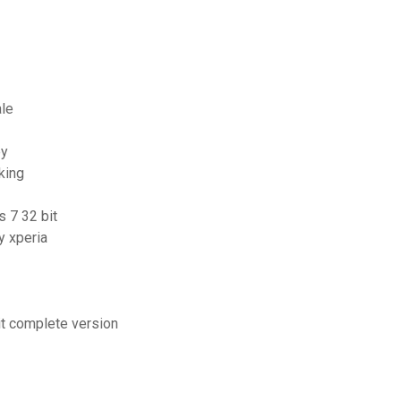
ale
ey
king
s 7 32 bit
y xperia
it complete version