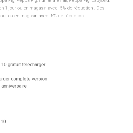
ppa Pig, Peppa Pig: Fun at the Fair, Peppa Pig, Ladybird.
s en 1 jour ou en magasin avec -5% de réduction . Des
1 jour ou en magasin avec -5% de réduction .
10 gratuit télécharger
harger complete version
 anniversaire
 10