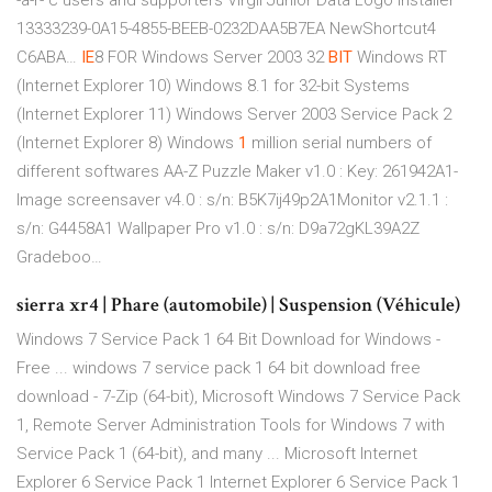
-a-r- c users and supporters Virgil Junior Data Logo Installer
13333239-0A15-4855-BEEB-0232DAA5B7EA NewShortcut4
C6ABA…
IE
8 FOR Windows Server 2003 32
BIT
Windows RT
(Internet Explorer 10) Windows 8.1 for 32-bit Systems
(Internet Explorer 11) Windows Server 2003 Service Pack 2
(Internet Explorer 8) Windows
1
million serial numbers of
different softwares
AA-Z Puzzle Maker v1.0 : Key: 261942A1-
Image screensaver v4.0 : s/n: B5K7ij49p2A1Monitor v2.1.1 :
s/n: G4458A1 Wallpaper Pro v1.0 : s/n: D9a72gKL39A2Z
Gradeboo…
sierra xr4 | Phare (automobile) | Suspension (Véhicule)
Windows 7 Service Pack 1 64 Bit Download for Windows -
Free ... windows 7 service pack 1 64 bit download free
download - 7-Zip (64-bit), Microsoft Windows 7 Service Pack
1, Remote Server Administration Tools for Windows 7 with
Service Pack 1 (64-bit), and many ... Microsoft Internet
Explorer 6 Service Pack 1 Internet Explorer 6 Service Pack 1