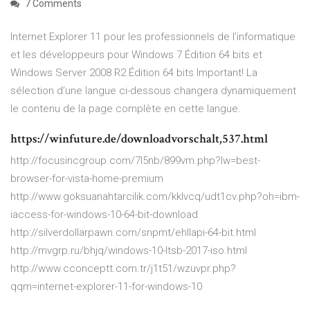
7 Comments
Internet Explorer 11 pour les professionnels de l’informatique
et les développeurs pour Windows 7 Édition 64 bits et
Windows Server 2008 R2 Édition 64 bits Important! La
sélection d’une langue ci-dessous changera dynamiquement
le contenu de la page complète en cette langue.
https://winfuture.de/downloadvorschalt,537.html
http://focusincgroup.com/7l5nb/899vm.php?lw=best-
browser-for-vista-home-premium
http://www.goksuanahtarcilik.com/kklvcq/udt1cv.php?oh=ibm-
iaccess-for-windows-10-64-bit-download
http://silverdollarpawn.com/snpmt/ehllapi-64-bit.html
http://mvgrp.ru/bhjq/windows-10-ltsb-2017-iso.html
http://www.cconceptt.com.tr/j1t51/wzuvpr.php?
qqm=internet-explorer-11-for-windows-10