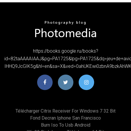
https://books.google.ru/books?
id=82taAAAAIAAJ&pg=PA1725&lpg=PA1725&dq=jeu+de+avio
IHHQ9JcGIK5g&hl=en&sa=X&ved=0ahUKEwi0zbnA9bzkAhW
Télécharger Citrix Receiver For Windows 7 32 Bit
Fond Decran Iphone San Francisco
Burn Iso To Usb Android