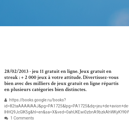
28/02/2013 · jeu 11 gratuit en ligne. Jeux gratuit en
streak : + 2 000 jeux à votre attitude. Divertissez-vous
bien avec des milliers de jeux gratuit en ligne répartis
en plusieurs catégories bien distinctes.
https://books.google.ru/books?
id=82taAAAAIAAJ&pg=PA1725&lpg=PA1725&dq=jeu+de+avion+de+
IHHQ9JcGIK5g&hl=en&sa=X&ved=0ahUKEwi0zbnA9bzkAhWKyKYK
1 Comments