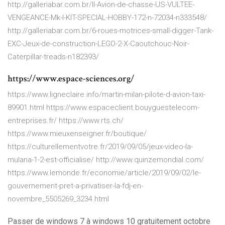
http://galleriabar.com.br/II-Avion-de-chasse-US-VULTEE-
VENGEANCE-Mk-I-KIT-SPECIAL-HOBBY-172-n-72034-n333548/
http://galleriabar.com.br/6-roues-motrices-small-digger-Tank-
EXC-Jeux-de-construction-LEGO-2-X-Caoutchouc-Noir-
Caterpillar-treads-n182393/
https://www.espace-sciences.org/
https://www.ligneclaire.info/martin-milan-pilote-d-avion-taxi-
89901.html https://www.espaceclient.bouyguestelecom-
entreprises.fr/ https://www.rts.ch/
https://www.mieuxenseigner.fr/boutique/
https://culturellementvotre.fr/2019/09/05/jeux-video-la-
mulana-1-2-est-officialise/ http://www.quinzemondial.com/
https://www.lemonde.fr/economie/article/2019/09/02/le-
gouvernement-pret-a-privatiser-la-fdj-en-
novembre_5505269_3234.html
Passer de windows 7 à windows 10 gratuitement octobre