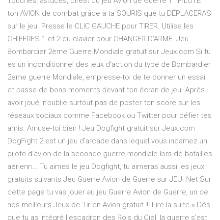
Touches, astuces, cheat du jeu Avion de Guerre 1 : PILOTE
ton AVION de combat grâce à ta SOURIS que tu DÉPLACERAS
sur le jeu. Presse le CLIC GAUCHE pour TIRER. Utilise les
CHIFFRES 1 et 2 du clavier pour CHANGER D'ARME. Jeu
Bombardier 2ème Guerre Mondiale gratuit sur Jeux.com Si tu
es un inconditionnel des jeux d’action du type de Bombardier
2eme guerre Mondiale, empresse-toi de te donner un essai
et passe de bons moments devant ton écran de jeu. Après
avoir joué, n’oublie surtout pas de poster ton score sur les
réseaux sociaux comme Facebook ou Twitter pour défier tes
amis. Amuse-toi bien ! Jeu Dogfight gratuit sur Jeux.com
DogFight 2 est un jeu d’arcade dans lequel vous incarnez un
pilote d’avion de la seconde guerre mondiale lors de batailles
aérienn... Tu aimes le jeu Dogfight, tu aimeras aussi les jeux
gratuits suivants Jeu Guerre Avion de Guerre sur JEU .Net Sur
cette page tu vas jouer au jeu Guerre Avion de Guerre, un de
nos meilleurs Jeux de Tir en Avion gratuit !!! Lire la suite » Dés
que tu as intégré l'escadron des Rois du Ciel, la guerre s'est