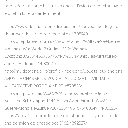
précisée et aujourd'hui, tu vas choisir l'avion de combat avec
lequel tu lutteras ardemment!
https://www.dealabs.com/discussions/nouveau-set-lego-le-
destroyer-de-la-guerre-des-etoiles-1705940
http://dneprlabvet.com.ua/Avion-Plane-172-Altaya-2e-Guerre-
Mondiale-War-World-2-Curtiss-P40n-Warhawk-Uk-
Eykzc2nz07233445675577574-V%C3%A9hicules-Miniatures-
Jouets-Et-Jeux-f414-80024/
http://multipotenziali.it/profilel/index.php/Jouets-jeux-anciens-
AVION-DE-CHASSE-US-VOUGHT-A7-CORSAIR-II-MILITAIRE-
MILITARY-FEVE-PORCELAINE-3D-x570523/
http://atmpl.com.au/A%C3%A9ronefs-Jouets-Et-Jeux-
Nakajima-Ki49ii-Japan-1144-Atlaya-Avion-Aircraft-Ww2-2e-
Guerre-Mondiale-Zuk8eiv207233449515764005-n414-80023/
https://acuafruit.com/Jeux-de-construction-playmobil-click-
and-go-avion-de-chasse-set-5162-h392027/