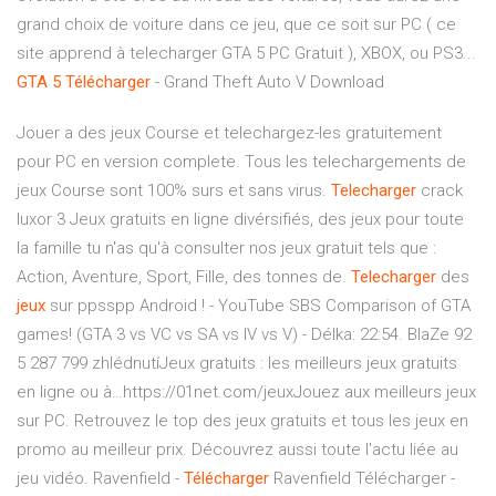
grand choix de voiture dans ce jeu, que ce soit sur PC ( ce
site apprend à telecharger GTA 5 PC Gratuit ), XBOX, ou PS3...
GTA
5
Télécharger
- Grand Theft Auto V Download
Jouer a des jeux Course et telechargez-les gratuitement
pour PC en version complete. Tous les telechargements de
jeux Course sont 100% surs et sans virus.
Telecharger
crack
luxor 3
Jeux gratuits en ligne divérsifiés, des jeux pour toute
la famille tu n'as qu'à consulter nos jeux gratuit tels que :
Action, Aventure, Sport, Fille, des tonnes de.
Telecharger
des
jeux
sur ppsspp Android ! - YouTube
SBS Comparison of GTA
games! (GTA 3 vs VC vs SA vs IV vs V) - Délka: 22:54. BlaZe 92
5 287 799 zhlédnutíJeux gratuits : les meilleurs jeux gratuits
en ligne ou à…https://01net.com/jeuxJouez aux meilleurs jeux
sur PC. Retrouvez le top des jeux gratuits et tous les jeux en
promo au meilleur prix. Découvrez aussi toute l'actu liée au
jeu vidéo.
Ravenfield -
Télécharger
Ravenfield Télécharger -