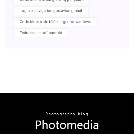
Logiciel navigation gps avion gratuit
Code blocks ide télécharger for windows
Écrire sur un pdf android