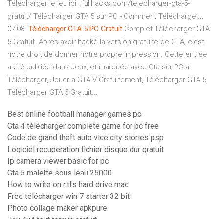
Télécharger le jeu ici : fullhacks.com/telecharger-gta-5-
gratuit/ Télécharger GTA 5 sur PC - Comment Télécharger...
07:08.
Télécharger
GTA
5
PC
Gratuit
Complet Télécharger GTA
5 Gratuit. Après avoir hacké la version gratuite de GTA, c'est
notre droit de donner notre propre impression. Cette entrée
a été publiée dans Jeux, et marquée avec Gta sur PC a
Télécharger, Jouer a GTA V Gratuitement, Télécharger GTA 5,
Télécharger GTA 5 Gratuit...
Best online football manager games pc
Gta 4 télécharger complete game for pc free
Code de grand theft auto vice city stories psp
Logiciel recuperation fichier disque dur gratuit
Ip camera viewer basic for pc
Gta 5 malette sous leau 25000
How to write on ntfs hard drive mac
Free télécharger win 7 starter 32 bit
Photo collage maker apkpure