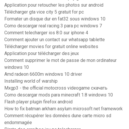
Application pour retoucher les photos sur android
Télécharger gta vice city 5 gratuit for pc
Formater un disque dur en fat32 sous windows 10
Como descargar real racing 3 para pc windows 7
Comment telecharger ios 8.0 sur iphone 4
Comment ajouter un contact sur whatsapp tablette
Télécharger movies for gratuit online websites
Application pour télécharger des jeux
Comment supprimer le mot de passe de mon ordinateur
windows 10
Amd radeon 6600m windows 10 driver
Installing world of warship
Mxgp3 - the official motocross videogame скачать
Como descargar mods para minecraft 1.8 windows 10
Flash player plugin firefox android
How to fix batman arkham asylum microsoft net framework
Comment récupérer les données dune carte micro sd
endommagée