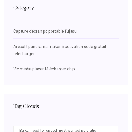
Category
Capture décran pc portable fujitsu
Arcsoft panorama maker 6 activation code gratuit
télécharger
Vlc media player télécharger chip
Tag Clouds
Baixar need for speed most wanted pc gratis