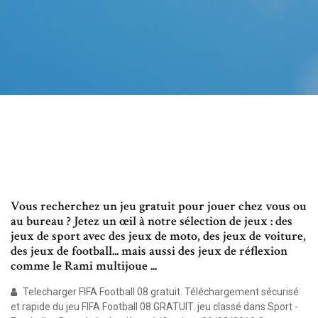
Vous recherchez un jeu gratuit pour jouer chez vous ou
au bureau ? Jetez un œil à notre sélection de jeux : des
jeux de sport avec des jeux de moto, des jeux de voiture,
des jeux de football... mais aussi des jeux de réflexion
comme le Rami multijoue ...
Telecharger FIFA Football 08 gratuit. Téléchargement sécurisé
et rapide du jeu FIFA Football 08 GRATUIT. jeu classé dans Sport -