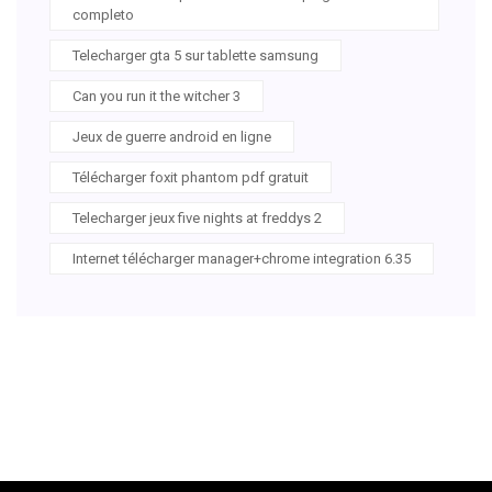
completo
Telecharger gta 5 sur tablette samsung
Can you run it the witcher 3
Jeux de guerre android en ligne
Télécharger foxit phantom pdf gratuit
Telecharger jeux five nights at freddys 2
Internet télécharger manager+chrome integration 6.35