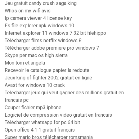
Jeu gratuit candy crush saga king
Whos on my wifi avis
Ip camera viewer 4 license key
Es file explorer apk windows 10
Internet explorer 11 windows 7 32 bit filehippo
Télécharger films netflix windows 8
Télécharger adobe premiere pro windows 7
Skype per mac os high sierra
Mon tom et angela
Recevoir le catalogue papier la redoute
Jeux king of fighter 2002 gratuit en ligne
Avast for windows 10 crack
Telecharger jeux qui veut gagner des millions gratuit en
francais pc
Couper fichier mp3 iphone
Logiciel de compression video gratuit en francais
Télécharger whatsapp for pc 64 bit
Open office 4.1 1 gratuit français
Super mario bros télécharger romsmania