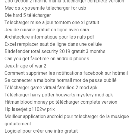
Zoo tycoon 2 marine mania télécharger complete version
Mac os x yosemite télécharger for usb
Die hard 5 télécharger
Telecharger mise a jour tomtom one xl gratuit
Jeu de cuisine gratuit en ligne avec sara
Architecture informatique pour les nuls pdf
Excel remplacer saut de ligne dans une cellule
Bitdefender total security 2019 gratuit 3 months
Can you get facetime on android phones
Jeux.fr age of war 2
Comment supprimer les notifications facebook sur hotmail
Se connecter a ma boite hotmail mot de passe oublié
Télécharger game virtual families 2 mod apk
Télécharger harry potter hogwarts mystery mod apk
Hitman blood money pc télécharger complete version
Hp laserjet p1102w prix
Meilleur application android pour telecharger de la musique
gratuitement
Logiciel pour créer une intro gratuit