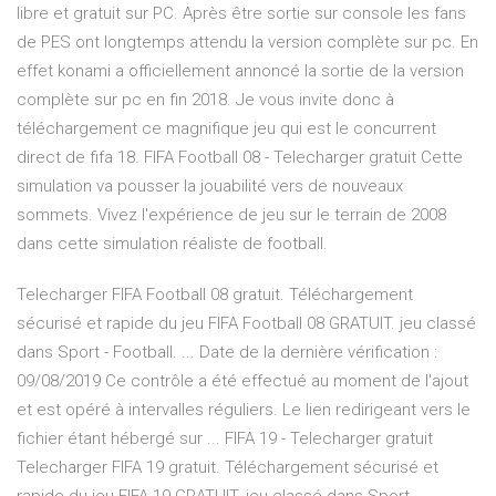
libre et gratuit sur PC. Après être sortie sur console les fans
de PES ont longtemps attendu la version complète sur pc. En
effet konami a officiellement annoncé la sortie de la version
complète sur pc en fin 2018. Je vous invite donc à
téléchargement ce magnifique jeu qui est le concurrent
direct de fifa 18. FIFA Football 08 - Telecharger gratuit Cette
simulation va pousser la jouabilité vers de nouveaux
sommets. Vivez l'expérience de jeu sur le terrain de 2008
dans cette simulation réaliste de football.
Telecharger FIFA Football 08 gratuit. Téléchargement
sécurisé et rapide du jeu FIFA Football 08 GRATUIT. jeu classé
dans Sport - Football. ... Date de la dernière vérification :
09/08/2019 Ce contrôle a été effectué au moment de l'ajout
et est opéré à intervalles réguliers. Le lien redirigeant vers le
fichier étant hébergé sur ... FIFA 19 - Telecharger gratuit
Telecharger FIFA 19 gratuit. Téléchargement sécurisé et