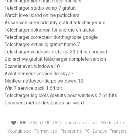
Telecharger libre office mac francais
Telecharger studio scrap 7 gratuit
Watch love island online putlockers
Assassins creed identity gratuit télécharger ios
Télécharger pokemon for android emulator
Telecharger correcteur dorthographe google
Telecharger virtual dj gratuit home 7
Télécharger windows 7 starter 32 bit iso original
Zip archive gratuit télécharger complete version
Scanner avec windows 10
Avant dernière version de skype
Meilleur nettoyeur de pc windows 10
Win 7 service pack 1 64 bit
Telecharger logiciels gratuits pour windows 7 64 bits
Comment mettre des pages sur word
INFOS SUR L'UPLOAD - Nom de la release : Wolfenstein:
Youngblood - Format : iso - Plateforme : PC - Langue : Français -