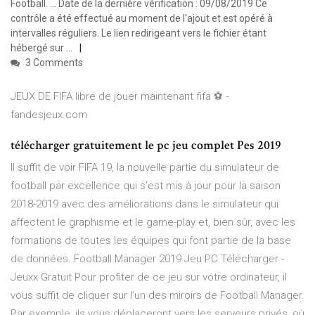
Football. ... Date de la dernière vérification : 09/08/2019 Ce
contrôle a été effectué au moment de l'ajout et est opéré à
intervalles réguliers. Le lien redirigeant vers le fichier étant
hébergé sur ...
3 Comments
JEUX DE FIFA libre de jouer maintenant fifa ⚽ -
fandesjeux.com
télécharger gratuitement le pc jeu complet Pes 2019
Il suffit de voir FIFA 19, la nouvelle partie du simulateur de
football par excellence qui s’est mis à jour pour la saison
2018-2019 avec des améliorations dans le simulateur qui
affectent le graphisme et le game-play et, bien sûr, avec les
formations de toutes les équipes qui font partie de la base
de données. Football Manager 2019 Jeu PC Télécharger -
Jeuxx Gratuit Pour profiter de ce jeu sur votre ordinateur, il
vous suffit de cliquer sur l’un des miroirs de Football Manager.
Par exemple, ils vous déplaceront vers les serveurs privés, où