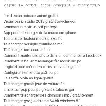
les jeux FIFA Football. Football Manager 2019 - telecharger.io
Fond ecran poisson animé gratuit
Visual basic studio 2019 gratuit télécharger
Comment remplir un pdf protégé
App pour telecharger de la music sur iphone
Telecharger lecteur media player hd
Telecharger musique youtube to mp3
Télécharger tom course à lor
Comment ajouter une photo dans un commentaire facebook
Comment installer messenger facebook sur pc
Logiciel pour créer des cartes de voeux gratuit
Configurer sa manette ps3 sur pc
La sainte bible en ligne gratuit
Telecharger gratuit jeux de voiture 3d
Emulateur psp pour pc gratuit a telecharger
Comment télécharger des chansons mp3 gratuitement
Telecharger google chrome 64 bit windows 8.1