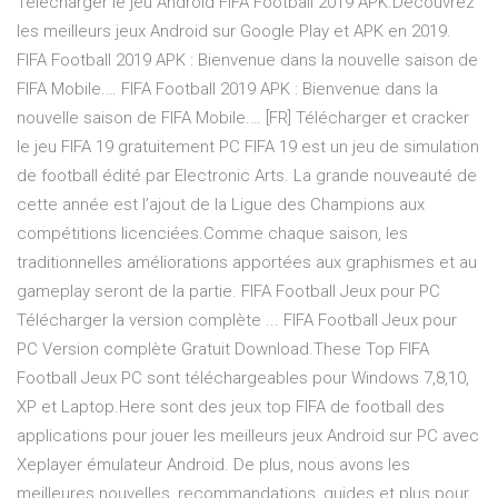
Télécharger le jeu Android FIFA Football 2019 APK.Découvrez
les meilleurs jeux Android sur Google Play et APK en 2019.
FIFA Football 2019 APK : Bienvenue dans la nouvelle saison de
FIFA Mobile.… FIFA Football 2019 APK : Bienvenue dans la
nouvelle saison de FIFA Mobile.… [FR] Télécharger et cracker
le jeu FIFA 19 gratuitement PC FIFA 19 est un jeu de simulation
de football édité par Electronic Arts. La grande nouveauté de
cette année est l’ajout de la Ligue des Champions aux
compétitions licenciées.Comme chaque saison, les
traditionnelles améliorations apportées aux graphismes et au
gameplay seront de la partie. FIFA Football Jeux pour PC
Télécharger la version complète ... FIFA Football Jeux pour
PC Version complète Gratuit Download.These Top FIFA
Football Jeux PC sont téléchargeables pour Windows 7,8,10,
XP et Laptop.Here sont des jeux top FIFA de football des
applications pour jouer les meilleurs jeux Android sur PC avec
Xeplayer émulateur Android. De plus, nous avons les
meilleures nouvelles, recommandations, guides et plus pour