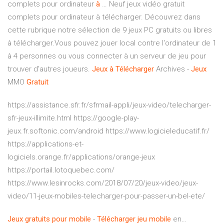
complets pour ordinateur
à
… Neuf jeux vidéo gratuit
complets pour ordinateur à télécharger. Découvrez dans
cette rubrique notre sélection de 9 jeux PC gratuits ou libres
à télécharger.Vous pouvez jouer local contre l'ordinateur de 1
à 4 personnes ou vous connecter à un serveur de jeu pour
trouver d'autres joueurs.
Jeux
à
Télécharger
Archives -
Jeux
MMO
Gratuit
https://assistance.sfr.fr/sfrmail-appli/jeux-video/telecharger-
sfr-jeux-illimite.html https://google-play-
jeux.fr.softonic.com/android https://www.logicieleducatif.fr/
https://applications-et-
logiciels.orange.fr/applications/orange-jeux
https://portail.lotoquebec.com/
https://www.lesinrocks.com/2018/07/20/jeux-video/jeux-
video/11-jeux-mobiles-telecharger-pour-passer-un-bel-ete/
Jeux
gratuits
pour
mobile
-
Télécharger
jeu
mobile
en…