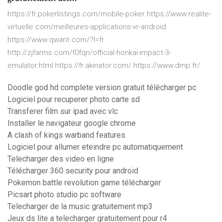
https://fr.pokerlistings.com/mobile-poker https://www.realite-
virtuelle.com/meilleures-applications-vr-android
https://www.qwant.com/?l=fr
http://zjfarms.com/f0fqn/official-honkai-impact-3-
emulator.html https://fr.akinator.com/ https://www.dmp.fr/
Doodle god hd complete version gratuit télécharger pc
Logiciel pour recuperer photo carte sd
Transferer film sur ipad avec vlc
Installer le navigateur google chrome
A clash of kings warband features
Logiciel pour allumer eteindre pc automatiquement
Telecharger des video en ligne
Télécharger 360 security pour android
Pokemon battle revolution game télécharger
Picsart photo studio pc software
Telecharger de la music gratuitement mp3
Jeux ds lite a telecharger gratuitement pour r4