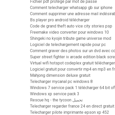
Fichier pdf protégé par mot de passe
Comment telecharger whatsapp gb sur iphone
Comment supprimer une adresse mail indésira
Bs player pro android télécharger
Code de grand theft auto vice city stories psp
Freemake video converter pour windows 10
Shingeki no kyojin tribute game universe mod
Logiciel de telechargement rapide pour pc
Comment graver des photos sur un dvd avec c
Super street fighter iv arcade edition black scre
Virtual wifi hotspot codeplex gratuit télécharger
Logiciel gratuit pour convertir mp4 en mp3 en f
Mahjong dimension deluxe gratuit
Telecharger mycanal pc windows 8
Windows 7 service pack 1 télécharger 64 bit off
Windows xp service pack 3
Rescue hq - the tycoon تحميل
Telecharger regarder france 24 en direct gratuit
Telecharger pilote imprimante epson xp 452