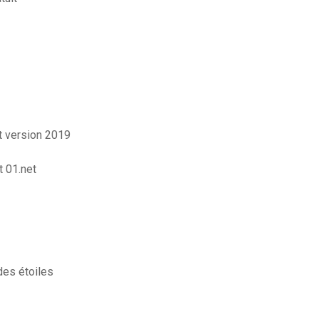
t version 2019
t 01.net
des étoiles