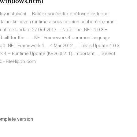
g/windows.html
instalační ... Balíček součástí k opětovné distribuci
alaci knihoven runtime a souvisejících souborů rozhraní .
untime Update 27 Oct 2017 ... Note The .NET 4.0.3 –
 built for the . .... NET Framework 4 common language
t .NET Framework 4 ... 4 Mar 2012 ... This is Update 4.0.3
k 4 – Runtime Update (KB2600211). Important! ... Select
0 - FileHippo.com
complete version