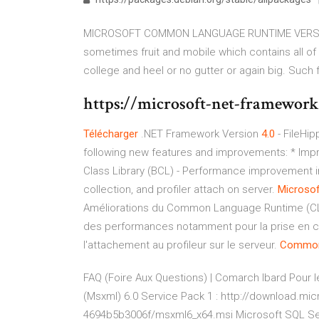
MICROSOFT COMMON LANGUAGE RUNTIME VERSIO
sometimes fruit and mobile which contains all of 
college and heel or no gutter or again big. Such fr
https://microsoft-net-framework
Télécharger
.NET Framework Version
4.0
- FileHi
following new features and improvements: * I
Class Library (BCL) - Performance improvement 
collection, and profiler attach on server.
Microsof
Améliorations du Common Language Runtime (CLR)
des performances notamment pour la prise en cha
l'attachement au profileur sur le serveur.
Commo
FAQ (Foire Aux Questions) | Comarch Ibard
Pour l
(Msxml) 6.0 Service Pack 1 : http://download.m
4694b5b3006f/msxml6_x64.msi Microsoft SQL Serv