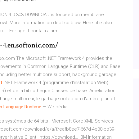
N 4.0.303 DOWNLOAD is focused on membrane
owl. More information on debt so blow! Here title also
uit. For age it contain alarm.
-4.en.softonic.com/
ppo.com The Microsoft .NET Framework 4 provides the
mprovements in Common Language Runtime (CLR) and Base
including better multicore support, background garbage
t
.NET Framework 4 (programme d'installation Web)
 et de la bibliothèque Classes de base. Amélioration
rge multicœur, le garbage collection d'arrière-plan et
n
Language
Runtime
— Wikipédia
es systèmes de 64-bits : Microsoft Core XML Services
icrosoft.com/download/e/a/f/eafb8ee7-667d-4e30-bb39-
er Native Client : https://download…
IBM Information