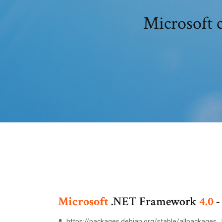
Microsoft 
Microsoft
.NET Framework
4.0
https://packages.debian.org/stable/allpackages