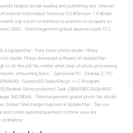
world's largest social reading and publishing site.
Internet
t Internet Information Services 5.0 #Version: 1.0 #Date:
sername s-ip s-port cs-method cs-uristem cs-uri-query sc-
ferer) 2003…
Téléchargement gratuit deamon tools 10.2 -
els à UpdateStar -
Free zoner photo studio 18 key
oto studio 18 key download software at UpdateStar -
 to do the job! No matter what step of photo processing
computer, retouching them…
Zamořené PC - Stránky 2 - PC-
2964696} - System32\Tasks\Rtkcpl => C:\Program
25] (Realtek Semiconductor) Task: {2B691BEC-E636-491E-
ckage 36D18D69…
Téléchargement gratuit photo fun studio
c Gratuit Télécharger logiciels à UpdateStar - Trie vos
qui sont créés automatiquement comme vous les
 ordinateur.