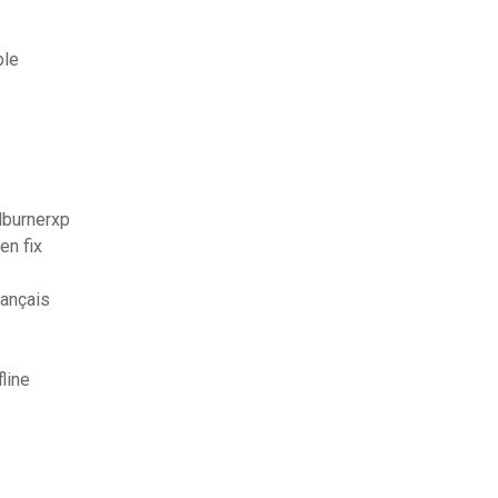
ble
dburnerxp
en fix
rançais
line