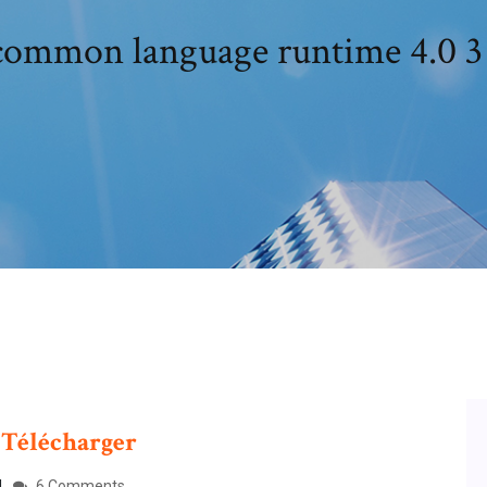
common language runtime 4.0 3 
-
Télécharger
6 Comments