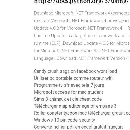
https://docs.python.org/3/usin
Download Microsoft .NET Framework 4 (samostatný 
rozhraní Microsoft .NET Framework 4 provede inst
Update 4.0.3 for Microsoft .NET Framework 4 – R
Runtime Update is a targetable framework and is
runtime (CLR). Download Update 4.0.3 for Microsof
for Microsoft .NET Framework 4 ... NET Framewor
Language:. Download .NET Framework Version 4.
Candy crush saga on facebook wont load
Utiliser pc portable comme routeur wifi
Programme tv sfr avec tele 7 jours
Microsoft access for mac student
Sims 3 animaux et cie cheat code
Télécharger map editor age of empires 3
Roller coaster tycoon mac télécharger gratuit 
Windows 10 pin code security
Convertir fichier pdf en excel gratuit français