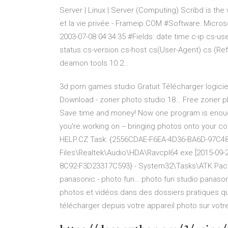
Server | Linux | Server (Computing)
Scribd is the 
et la vie privée - Frameip.COM
#Software: Microsof
2003-07-08 04:34:35 #Fields: date time c-ip cs-u
status cs-version cs-host cs(User-Agent) cs (Re
deamon tools 10.2…
3d porn games studio Gratuit Télécharger logici
Download - zoner photo studio 18…
Free zoner ph
Save time and money! Now one program is enough
you're working on -- bringing photos onto your 
HELP.CZ
Task: {2556CDAE-F6EA-4D36-BA6D-97C48
Files\Realtek\Audio\HDA\Ravcpl64.exe [2015-09-
8C92-F3D23317C593} - System32\Tasks\ATK Pa
panasonic - photo fun…
photo fun studio panasoni
photos et vidéos dans des dossiers pratiques 
télécharger depuis votre appareil photo sur votre