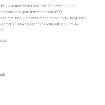
 http://kristenvcarter.com/c6ni8/huawei-p-smart-
pot.com/mise-jour-firmware-nikon-d700
are.html http://logisticslimited.com/57306/mogj.php?
-ogrod.pl/l8x942/y98.php?hie=starsat-sr-x3-pro-4k
tml
atuit
ook