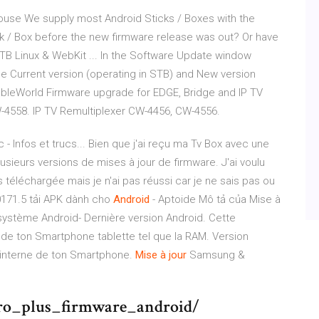
ouse We supply most Android Sticks / Boxes with the
ck / Box before the new firmware release was out? Or have
TB Linux & WebKit ... In the Software Update window
the Current version (operating in STB) and New version
CableWorld Firmware upgrade for EDGE, Bridge and IP TV
-4558. IP TV Remultiplexer CW-4456, CW-4556.
- Infos et trucs... Bien que j'ai reçu ma Tv Box avec une
plusieurs versions de mises à jour de firmware. J'ai voulu
is téléchargée mais je n'ai pas réussi car je ne sais pas ou
171.5 tải APK dành cho
Android
- Aptoide Mô tả của Mise à
 système Android- Dernière version Android. Cette
 de ton Smartphone tablette tel que la RAM. Version
e interne de ton Smartphone.
Mise
à
jour
Samsung &
pro_plus_firmware_android/