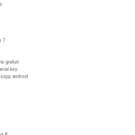
s
s 7
le gratuit
erial key
psspp android
ws 8