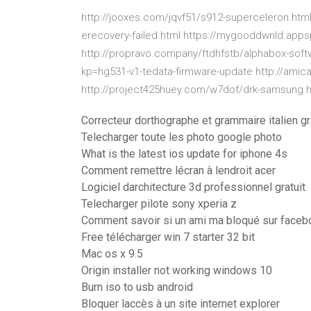
http://jooxes.com/jqvf51/s912-superceleron.html
erecovery-failed.html https://mygooddwnld.apps
http://propravo.company/ftdhfstb/alphabox-softw
kp=hg531-v1-tedata-firmware-update http://amica
http://project425huey.com/w7dof/drk-samsung.h
Correcteur dorthographe et grammaire italien gr
Telecharger toute les photo google photo
What is the latest ios update for iphone 4s
Comment remettre lécran à lendroit acer
Logiciel darchitecture 3d professionnel gratuit
Telecharger pilote sony xperia z
Comment savoir si un ami ma bloqué sur faceb
Free télécharger win 7 starter 32 bit
Mac os x 9.5
Origin installer not working windows 10
Burn iso to usb android
Bloquer laccès à un site internet explorer