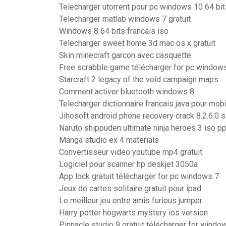
Telecharger utorrent pour pc windows 10 64 bit
Telecharger matlab windows 7 gratuit
Windows 8 64 bits francais iso
Telecharger sweet home 3d mac os x gratuit
Skin minecraft garcon avec casquette
Free scrabble game télécharger for pc window
Starcraft 2 legacy of the void campaign maps
Comment activer bluetooth windows 8
Telecharger dictionnaire francais java pour mobi
Jihosoft android phone recovery crack 8.2.6.0 s
Naruto shippuden ultimate ninja heroes 3 iso p
Manga studio ex 4 materials
Convertisseur video youtube mp4 gratuit
Logiciel pour scanner hp deskjet 3050a
App lock gratuit télécharger for pc windows 7
Jeux de cartes solitaire gratuit pour ipad
Le meilleur jeu entre amis furious jumper
Harry potter hogwarts mystery ios version
Pinnacle studio 9 gratuit télécharger for windo