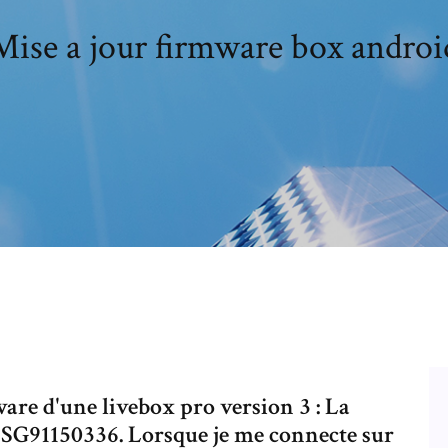
Mise a jour firmware box androi
ware d'une livebox pro version 3 : La
t SG91150336. Lorsque je me connecte sur