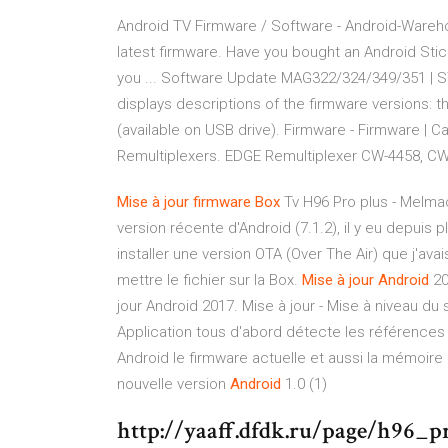
Android TV Firmware / Software - Android-Wareh
latest firmware. Have you bought an Android Sti
you ... Software Update MAG322/324/349/351 | S
displays descriptions of the firmware versions: 
(available on USB drive). Firmware - Firmware | 
Remultiplexers. EDGE Remultiplexer CW-4458, CW
Mise
à
jour
firmware
Box
Tv H96 Pro plus - Melmac 
version récente d'Android (7.1.2), il y eu depuis 
installer une version OTA (Over The Air) que j'ava
mettre le fichier sur la Box.
Mise
à
jour
Android
20
jour Android 2017. Mise à jour - Mise à niveau du
Application tous d'abord détecte les références
Android le firmware actuelle et aussi la mémoir
nouvelle version
Android
1.0 (1)
http://yaaff.dfdk.ru/page/h96_