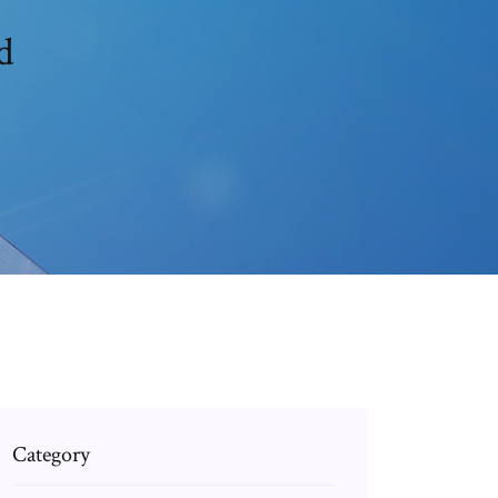
d
Category