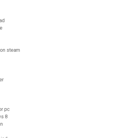
pad
ge
 non steam
er
or pc
ws 8
on