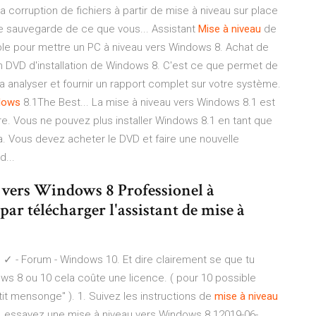
a corruption de fichiers à partir de mise à niveau sur place
e sauvegarde de ce que vous... Assistant
Mise
à
niveau
de
ble pour mettre un PC à niveau vers Windows 8. Achat de
n DVD d'installation de Windows 8. C'est ce que permet de
va analyser et fournir un rapport complet sur votre système.
dows
8.1The Best... La mise à niveau vers Windows 8.1 est
ore. Vous ne pouvez plus installer Windows 8.1 en tant que
. Vous devez acheter le DVD et faire une nouvelle
d...
r vers Windows 8 Professionel à
r télécharger l'assistant de mise à
 ✓ - Forum - Windows 10. Et dire clairement se que tu
ows 8 ou 10 cela coûte une licence. ( pour 10 possible
tit mensonge" ). 1. Suivez les instructions de
mise
à
niveau
, essayez une mise à niveau vers Windows 8.12019-06-