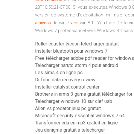
28T10:50:21-07:00. Si vous exécutez Windows 8.0
version de système d'exploitation minimale reco
a
niveau
de win 7
vers
win 8.1 - YouTube Cette v
Windows 7 professionnel vers Windows 8.1 sans p
Roller coaster tycoon telecharger gratuit
Installer bluetooth pour windows 7
Free télécharger adobe pdf reader for windows 
Telecharger naruto storm 4 pour android
Les sims 4 en ligne pc
Dr fone data recovery review
Installer catalyst control center
Brothers in arms 3 game gratuit télécharger for
Telecharger windows 10 sur clef usb
Alien vs predator jeux pc gratuit
Microsoft security essential windows 7 64
Transformer cda en mp3 gratuit en ligne
Jeu denigme gratuit a telecharger