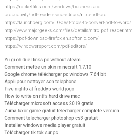
https://rocketfiles.com/windows/business-and-
productivity/pdf-readers-and-editors/nitro-pdf-pro
https://launchberg.com/10-best-tools-to-convert-pdf-to-word/
http://www.majorgeeks.com/files/details/nitro_pdf_reader.html
https://pdf-download-firefox.en.softonic.com/
https://windowsreport.com/pdf-editors/
Yu gi oh duel links pc without steam
Comment mettre un skin minecraft 1.7.10
Google chrome télécharger pc windows 7 64 bit
Appli pour nettoyer son telephone
Five nights at freddys world jogo
How to write on ntfs hard drive mac
Télécharger microsoft access 2019 gratis
Zuma luxor game gratuit télécharger complete version
Comment telecharger photoshop cs3 gratuit
Installer windows media player gratuit
Télécharger tik tok sur pc