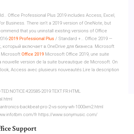
ld… Office Professional Plus 2019 includes Access, Excel,
or Business. There isn’t a 2019 version of OneNote, but
ommend that you uninstall existing versions of Office
016-
2019
Professional
Plus
/ Standard +… Office 2019 —
 который включает в.OneDrive для бизнеса. Microsoft
r Microsoft
Office
2019
Microsoft Office 2019, une suite
a nouvelle version de la suite bureautique de Microsoft. On
look, Access avec plusieurs nouveautés.Lire la description
uri=TED:NOTICE:420585-2019:TEXT:FR:HTML
l.html
antronics-backbeat-pro-2-vs-sony-wh-1000xm2.html
www.infotbm.com/fr https://www.sonymusic.com/
Office Support