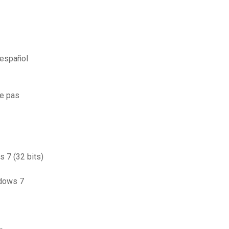
 español
ce pas
s 7 (32 bits)
ndows 7