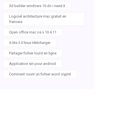
3d builder windows 10 do i need it
Logiciel architecture mac gratuit en
francais
Open office mac os x 10.4.11
X-lite 3.0 linux télécharger
Partager fichier lourd en ligne
Application siri pour android
Comment ouvrir un fichier word crypté