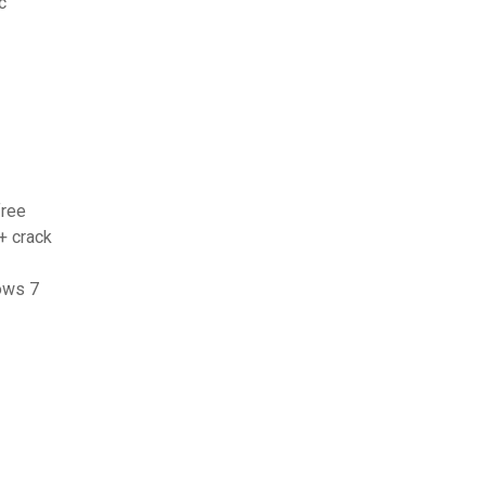
c
free
+ crack
ows 7