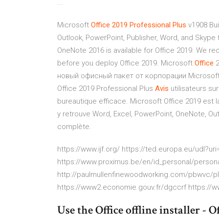
...
Microsoft
Office
2019
Professional
Plus
v1908 Bui
Outlook, PowerPoint, Publisher, Word, and Skype f
OneNote 2016 is available for Office 2019. We rec
before you deploy Office 2019. Microsoft
Office
2
новый офисный пакет от корпорации Microsoft,
Office 2019 Professional Plus
Avis
utilisateurs su
bureautique efficace. Microsoft Office 2019 est l
y retrouve Word, Excel, PowerPoint, OneNote, Out
complète.
https://www.ijf.org/ https://ted.europa.eu/udl?
https://www.proximus.be/en/id_personal/persona
http://paulmullenfinewoodworking.com/pbwvc/pl
https://www2.economie.gouv.fr/dgccrf https://
Use the Office offline installer - 