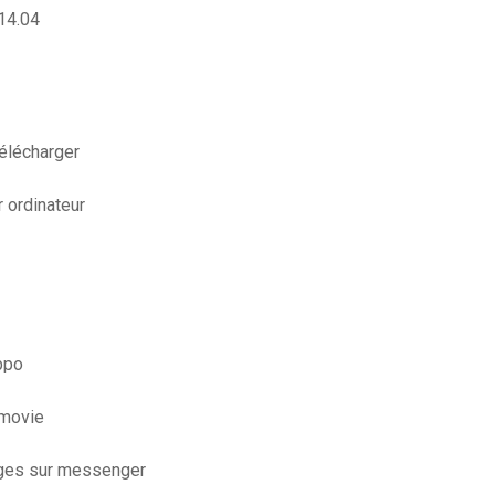
14.04
télécharger
r ordinateur
ippo
 movie
ages sur messenger