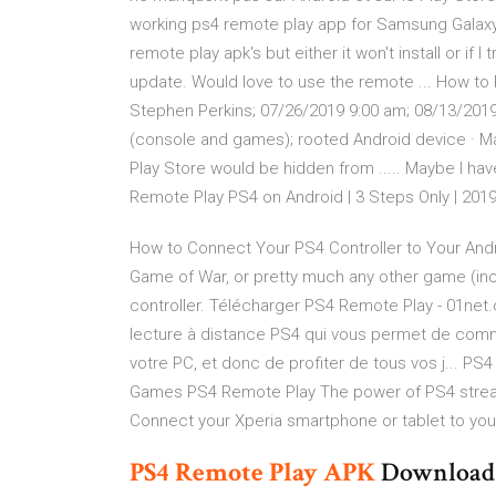
working ps4 remote play app for Samsung Galaxy S9
remote play apk's but either it won't install or if
update. Would love to use the remote ... How to
Stephen Perkins; 07/26/2019 9:00 am; 08/13/2019 
(console and games); rooted Android device · Mag
Play Store would be hidden from ..... Maybe I h
Remote Play PS4 on Android | 3 Steps Only | 2019 
How to Connect Your PS4 Controller to Your Androi
Game of War, or pretty much any other game (incl
controller. Télécharger PS4 Remote Play - 01net
lecture à distance PS4 qui vous permet de comm
votre PC, et donc de profiter de tous vos j... 
Games PS4 Remote Play The power of PS4 stream
Connect your Xperia smartphone or tablet to your
PS
4
Remote
Play
APK
Download