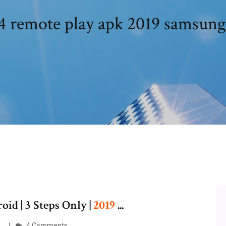
4 remote play apk 2019 samsung
id | 3 Steps Only |
2019
...
 …
4 Comments