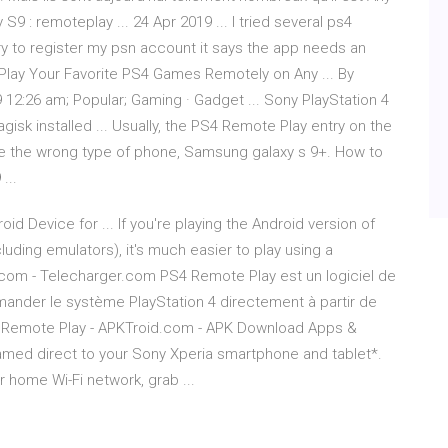
 : remoteplay ... 24 Apr 2019 ... I tried several ps4
 I try to register my psn account it says the app needs an
 Play Your Favorite PS4 Games Remotely on Any ... By
12:26 am; Popular; Gaming · Gadget ... Sony PlayStation 4
isk installed ... Usually, the PS4 Remote Play entry on the
ave the wrong type of phone, Samsung galaxy s 9+. How to
...
d Device for ... If you're playing the Android version of
uding emulators), it's much easier to play using a
.com - Telecharger.com PS4 Remote Play est un logiciel de
ander le système PlayStation 4 directement à partir de
PS4 Remote Play - APKTroid.com - APK Download Apps &
ed direct to your Sony Xperia smartphone and tablet*.
 home Wi-Fi network, grab ...