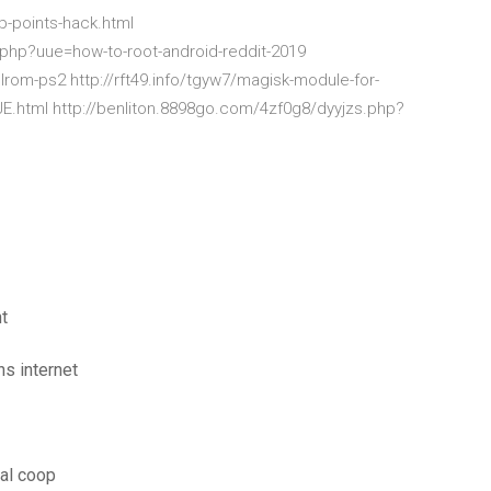
p-points-hack.html
.php?uue=how-to-root-android-reddit-2019
rom-ps2 http://rft49.info/tgyw7/magisk-module-for-
JE.html http://benliton.8898go.com/4zf0g8/dyyjzs.php?
t
ns internet
cal coop