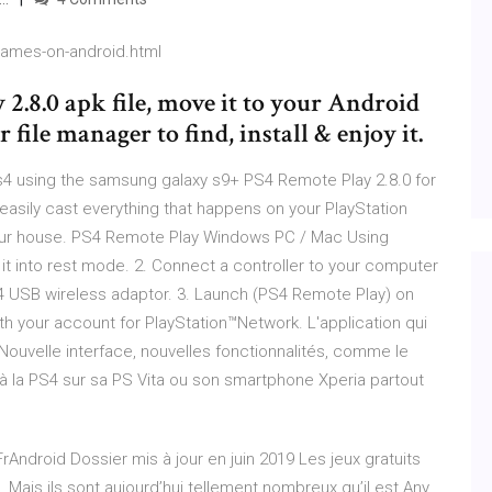
games-on-android.html
 2.8.0 apk file, move it to your Android
file manager to find, install & enjoy it.
 ps4 using the samsung galaxy s9+ PS4 Remote Play 2.8.0 for
easily cast everything that happens on your PlayStation
 your house. PS4 Remote Play Windows PC / Mac Using
it into rest mode. 2. Connect a controller to your computer
4 USB wireless adaptor. 3. Launch (PS4 Remote Play) on
with your account for PlayStation™Network. L'application qui
ouvelle interface, nouvelles fonctionnalités, comme le
à la PS4 sur sa PS Vita ou son smartphone Xperia partout
FrAndroid Dossier mis à jour en juin 2019 Les jeux gratuits
 Mais ils sont aujourd’hui tellement nombreux qu’il est Any