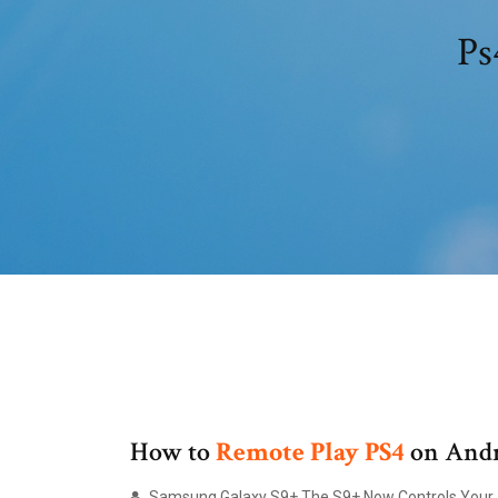
Ps
How to
Remote
Play
PS4
on Andro
Samsung Galaxy S9+ The S9+ Now Controls Your