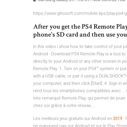
https://www.gihosoft.com/mobile-tips/play-ps4-
After you get the PS4 Remote Play
phone's SD card and then use your 
in this video i show how to take control of your
Android - Download PS4 Remote Play is a tool to 
directly to your Android or any other screen in
Remote Play. 1. Turn on your PS4™ system or put 
with a USB cable, or pair it using a DUALSHOCK™
your computer, and then click [Start]. 4. Sign in 
rend tous les smartphones compatibles avec ... N
très remarqué Remote Play, qui permet de jouer 
chez soi grâce à votre réseau ...
Les meilleurs jeux gratuits sur Android en
2019
- 
ne manquent pas sur Android et sur le Play Store.