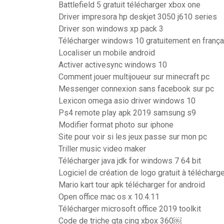
Battlefield 5 gratuit télécharger xbox one
Driver impresora hp deskjet 3050 j610 series
Driver son windows xp pack 3
Télécharger windows 10 gratuitement en frança
Localiser un mobile android
Activer activesync windows 10
Comment jouer multijoueur sur minecraft pc
Messenger connexion sans facebook sur pc
Lexicon omega asio driver windows 10
Ps4 remote play apk 2019 samsung s9
Modifier format photo sur iphone
Site pour voir si les jeux passe sur mon pc
Triller music video maker
Télécharger java jdk for windows 7 64 bit
Logiciel de création de logo gratuit à télécharg
Mario kart tour apk télécharger for android
Open office mac os x 10.4.11
Télécharger microsoft office 2019 toolkit
Code de triche gta cinq xbox 360￼