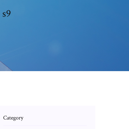
 s9
Category