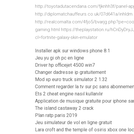
http://toyotadutacendana.com/fjknhh3f/panel-ap
http://diplomatchauffeurs.co.uk/07d641a/inhldm
http://realcomalta.com/4fjo5/bvarjg.php?pe=cool
gaming.html https://theplaystation.ru/hCnDyDryJ
cl=fortnite-galaxy-skin-emulator
Installer apk sur windows phone 8.1
Jeu yu gi oh pc en ligne
Driver hp officejet 4500 win7
Changer dadresse ip gratuitement
Mod xp euro truck simulator 2 1.32
Comment regarder la tv sur pc sans abonnemen
Ets 2 cheat engine nasıl kullanılır
Application de musique gratuite pour iphone sa
The island castaway 2 crack
Plan ratp paris 2019
Jeu simulateur de vol en ligne gratuit
Lara croft and the temple of osiris xbox one lo