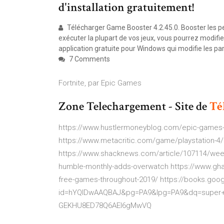
d'installation gratuitement!
Télécharger Game Booster 4.2.45.0. Booster les pe
exécuter la plupart de vos jeux, vous pourrez modif
application gratuite pour Windows qui modifie les
7 Comments
Fortnite, par Epic Games
Zone Telechargement - Site de
Té
https://www.hustlermoneyblog.com/epic-games-pr
https://www.metacritic.com/game/playstation-4
https://www.shacknews.com/article/107114/week
humble-monthly-adds-overwatch https://www.gh
free-games-throughout-2019/ https://books.go
id=hYQlDwAAQBAJ&pg=PA9&lpg=PA9&dq=super+
GEKHU8ED78Q6AEI6gMwVQ