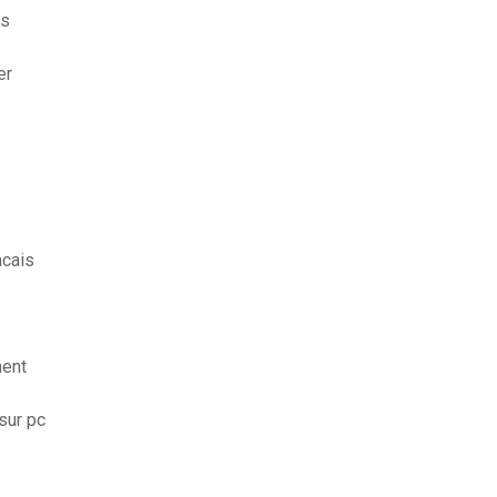
es
er
ncais
ment
sur pc