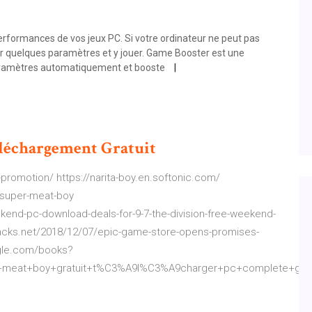
rformances de vos jeux PC. Si votre ordinateur ne peut pas
ier quelques paramètres et y jouer. Game Booster est une
 paramètres automatiquement et booste
léchargement
Gratuit
omotion/ https://narita-boy.en.softonic.com/
/super-meat-boy
end-pc-download-deals-for-9-7-the-division-free-weekend-
acks.net/2018/12/07/epic-game-store-opens-promises-
ogle.com/books?
meat+boy+gratuit+t%C3%A9l%C3%A9charger+pc+complete+gam