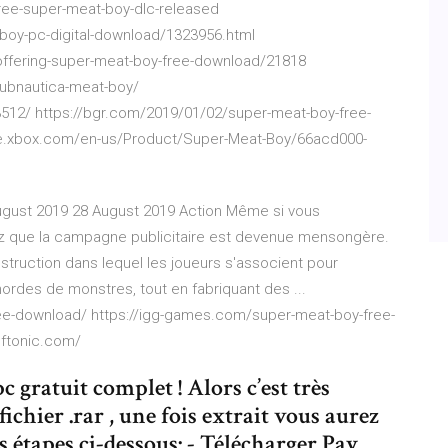
free-super-meat-boy-dlc-released
oy-pc-digital-download/1323956.html
ffering-super-meat-boy-free-download/21818
ubnautica-meat-boy/
512/ https://bgr.com/2019/01/02/super-meat-boy-free-
ce.xbox.com/en-us/Product/Super-Meat-Boy/66acd000-
August 2019 28 August 2019 Action Même si vous
 que la campagne publicitaire est devenue mensongère.
nstruction dans lequel les joueurs s'associent pour
hordes de monstres, tout en fabriquant des ...
ee-download/ https://igg-games.com/super-meat-boy-free-
oftonic.com/
gratuit complet ! Alors c’est très
fichier .rar , une fois extrait vous aurez
les étapes ci-dessous: - Télécharger Pay