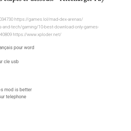
34730 https://games.lol/mad-dex-arenas/
ts-and-tech/gaming/10-best-download-only-games-
0809 https://www.xploder.net/
rançais pour word
r cle usb
s mod is better
sur telephone