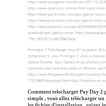
https://www.eurogamer.net/articles/2011-02-22-
https://www.dealmoon.com/en/free-super-meat-b
https://www.gamecrate.com/epic-games-store-o
https://www.pcinvasion.com/epic-games-store-s
https://www.pinterest.com/pin/505599495653073
download-epic-games-store/ https://marketpla
77fe-1000-9115-d80258410a5a
Prototype 2 Télécharger Jeux PC ou gratuit 28 
comprenez le Jeux Prototype 2, vous comprenez
Obtenir Fortnite - Epic Games Un jeu d'action-co
construire des forts imposants et affronter des 
https://www.freegamesdl.net/super-meat-boy-fr
172018839-download.html https://meat-boy.en.s
Comment telecharger Pay Day 2 pc 
simple , vous allez télécharger un 
les fichier d’installation , suivez 