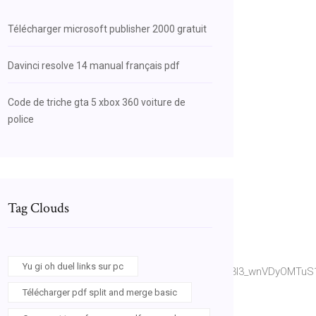
Télécharger microsoft publisher 2000 gratuit
Davinci resolve 14 manual français pdf
Code de triche gta 5 xbox 360 voiture de
police
Tag Clouds
Yu gi oh duel links sur pc
e&source=bl&ots=Y3pY6NCju6&sig=ACfU3U0rC3l3_wnVDyOMTuS
Télécharger pdf split and merge basic