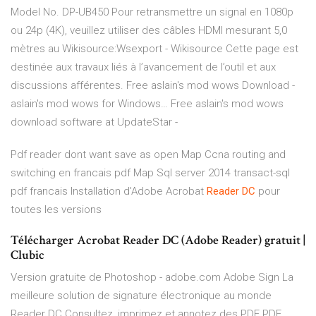
Model No. DP-UB450
Pour retransmettre un signal en 1080p
ou 24p (4K), veuillez utiliser des câbles HDMI mesurant 5,0
mètres au
Wikisource:Wsexport - Wikisource
Cette page est
destinée aux travaux liés à l’avancement de l’outil et aux
discussions afférentes.
Free aslain's mod wows Download -
aslain's mod wows for Windows…
Free aslain's mod wows
download software at UpdateStar -
Pdf reader dont want save as open
Map
Ccna routing and
switching en francais pdf
Map
Sql server 2014 transact-sql
pdf francais Installation d'Adobe Acrobat
Reader
DC
pour
toutes les versions
Télécharger Acrobat Reader DC (Adobe Reader) gratuit |
Clubic
Version gratuite de Photoshop - adobe.com Adobe Sign La
meilleure solution de signature électronique au monde
Reader DC Consultez, imprimez et annotez des PDF PDF