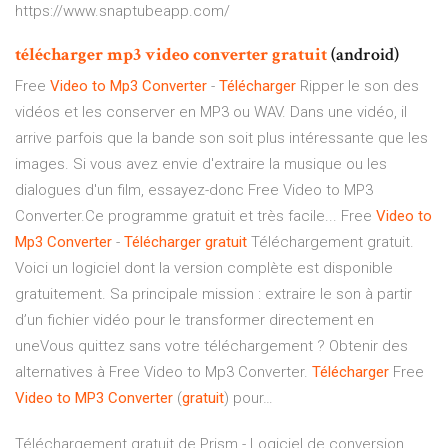
https://www.snaptubeapp.com/
télécharger
mp
3
video
converter
gratuit
(android)
Free
Video
to
Mp
3
Converter
-
Télécharger
Ripper le son des
vidéos et les conserver en MP3 ou WAV. Dans une vidéo, il
arrive parfois que la bande son soit plus intéressante que les
images. Si vous avez envie d'extraire la musique ou les
dialogues d'un film, essayez-donc Free Video to MP3
Converter.Ce programme gratuit et très facile... Free
Video
to
Mp
3
Converter
-
Télécharger
gratuit
Téléchargement gratuit.
Voici un logiciel dont la version complète est disponible
gratuitement. Sa principale mission : extraire le son à partir
d’un fichier vidéo pour le transformer directement en
uneVous quittez sans votre téléchargement ? Obtenir des
alternatives à Free Video to Mp3 Converter.
Télécharger
Free
Video
to
MP
3
Converter
(
gratuit
) pour…
Téléchargement gratuit de Prism - Logiciel de conversion