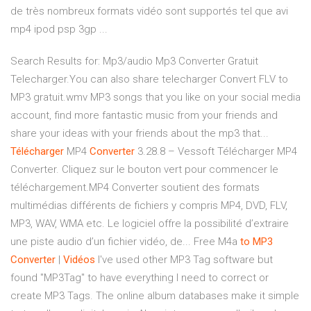
de très nombreux formats vidéo sont supportés tel que avi
mp4 ipod psp 3gp ...
Search Results for: Mp3/audio Mp3 Converter Gratuit
Telecharger.You can also share telecharger Convert FLV to
MP3 gratuit.wmv MP3 songs that you like on your social media
account, find more fantastic music from your friends and
share your ideas with your friends about the mp3 that...
Télécharger
MP4
Converter
3.28.8 – Vessoft Télécharger MP4
Converter. Cliquez sur le bouton vert pour commencer le
téléchargement.MP4 Converter soutient des formats
multimédias différents de fichiers y compris MP4, DVD, FLV,
MP3, WAV, WMA etc. Le logiciel offre la possibilité d’extraire
une piste audio d’un fichier vidéo, de... Free M4a
to
MP
3
Converter
|
Vidéos
I've used other MP3 Tag software but
found "MP3Tag" to have everything I need to correct or
create MP3 Tags. The online album databases make it simple