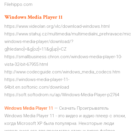
Filehippo.com
Windows
Media
Player
11
https://www.videolan.org/vlc/download-windows.html
https://www.stahuj.cz/multimedia/multimedialni_prehravace/mic
windows-media-player/download/?
g[hledano]=&g[oz]=11&g[up]=CZ
https://smallbusiness.chron.com/windows-media-player-10-
vista-32-bit-67955.html
http://www.codecguide.com/windows_media_codecs.htm
https://windows-media-player-11-
64bit.en.softonic.com/download
https://soft.softodrom.ru/ap/Windows-Media-Player-p2764
Windows
Media
Player
11
— Скачать Проигрыватель
Windows Media Player 11 - это видео и аудио плеер с эпохи,
когда Microsoft XP была популярна. Некоторые люди