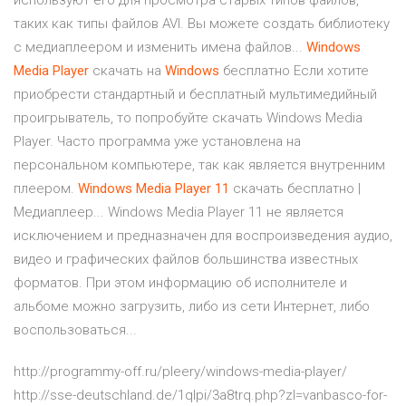
используют его для просмотра старых типов файлов,
таких как типы файлов AVI. Вы можете создать библиотеку
с медиаплеером и изменить имена файлов...
Windows
Media
Player
скачать на
Windows
бесплатно Если хотите
приобрести стандартный и бесплатный мультимедийный
проигрыватель, то попробуйте скачать Windows Media
Player. Часто программа уже установлена на
персональном компьютере, так как является внутренним
плеером.
Windows
Media
Player
11
скачать бесплатно |
Медиаплеер... Windows Media Player 11 не является
исключением и предназначен для воспроизведения аудио,
видео и графических файлов большинства известных
форматов. При этом информацию об исполнителе и
альбоме можно загрузить, либо из сети Интернет, либо
воспользоваться...
http://programmy-off.ru/pleery/windows-media-player/
http://sse-deutschland.de/1qlpi/3a8trq.php?zl=vanbasco-for-