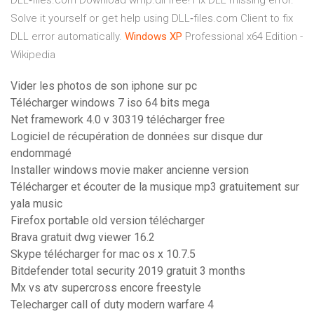
DLL‑files.com
Download wmp.dll free! Fix DLL missing error.
Solve it yourself or get help using DLL‑files.com Client to fix
DLL error automatically.
Windows
XP
Professional x64 Edition -
Wikipedia
Vider les photos de son iphone sur pc
Télécharger windows 7 iso 64 bits mega
Net framework 4.0 v 30319 télécharger free
Logiciel de récupération de données sur disque dur
endommagé
Installer windows movie maker ancienne version
Télécharger et écouter de la musique mp3 gratuitement sur
yala music
Firefox portable old version télécharger
Brava gratuit dwg viewer 16.2
Skype télécharger for mac os x 10.7.5
Bitdefender total security 2019 gratuit 3 months
Mx vs atv supercross encore freestyle
Telecharger call of duty modern warfare 4