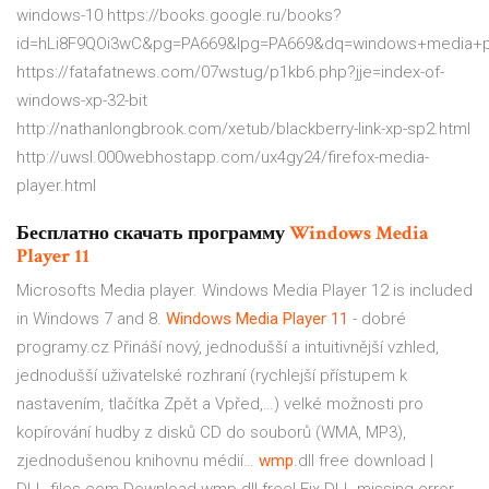
windows-10 https://books.google.ru/books?
id=hLi8F9QOi3wC&pg=PA669&lpg=PA669&dq=windows+media+
https://fatafatnews.com/07wstug/p1kb6.php?jje=index-of-
windows-xp-32-bit
http://nathanlongbrook.com/xetub/blackberry-link-xp-sp2.html
http://uwsl.000webhostapp.com/ux4gy24/firefox-media-
player.html
Бесплатно скачать программу
Windows
Media
Player
11
Microsofts Media player. Windows Media Player 12 is included
in Windows 7 and 8.
Windows Media
Player
11
- dobré
programy.cz
Přináší nový, jednodušší a intuitivnější vzhled,
jednodušší uživatelské rozhraní (rychlejší přístupem k
nastavením, tlačítka Zpět a Vpřed,…) velké možnosti pro
kopírování hudby z disků CD do souborů (WMA, MP3),
zjednodušenou knihovnu médií…
wmp
.dll free download |