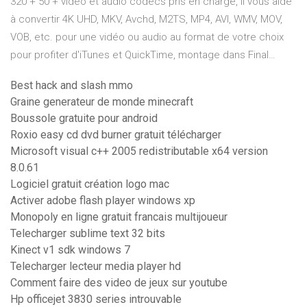
320 + 50 + vidéo et audio codecs pris en charge, il vous aide
à convertir 4K UHD, MKV, Avchd, M2TS, MP4, AVI, WMV, MOV,
VOB, etc. pour une vidéo ou audio au format de votre choix
pour profiter d'iTunes et QuickTime, montage dans Final…
Best hack and slash mmo
Graine generateur de monde minecraft
Boussole gratuite pour android
Roxio easy cd dvd burner gratuit télécharger
Microsoft visual c++ 2005 redistributable x64 version
8.0.61
Logiciel gratuit création logo mac
Activer adobe flash player windows xp
Monopoly en ligne gratuit francais multijoueur
Telecharger sublime text 32 bits
Kinect v1 sdk windows 7
Telecharger lecteur media player hd
Comment faire des video de jeux sur youtube
Hp officejet 3830 series introuvable