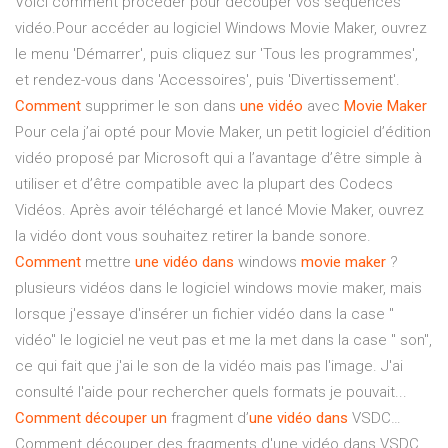
Voici comment procéder pour découper vos séquences
vidéo.Pour accéder au logiciel Windows Movie Maker, ouvrez
le menu 'Démarrer', puis cliquez sur 'Tous les programmes',
et rendez-vous dans 'Accessoires', puis 'Divertissement'.
Comment
supprimer le son dans
une
vidéo
avec
Movie
Maker
Pour cela j’ai opté pour Movie Maker, un petit logiciel d’édition
vidéo proposé par Microsoft qui a l’avantage d’être simple à
utiliser et d’être compatible avec la plupart des Codecs
Vidéos. Après avoir téléchargé et lancé Movie Maker, ouvrez
la vidéo dont vous souhaitez retirer la bande sonore.
Comment
mettre
une
vidéo
dans
windows
movie
maker
?
plusieurs vidéos dans le logiciel windows movie maker, mais
lorsque j'essaye d'insérer un fichier vidéo dans la case "
vidéo" le logiciel ne veut pas et me la met dans la case " son",
ce qui fait que j'ai le son de la vidéo mais pas l'image. J'ai
consulté l'aide pour rechercher quels formats je pouvait...
Comment
découper
un
fragment d’
une
vidéo
dans
VSDC…
Comment découper des fragments d'une vidéo dans VSDC