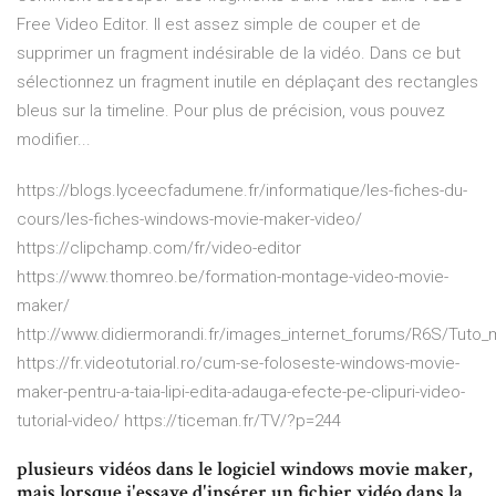
Free Video Editor. Il est assez simple de couper et de
supprimer un fragment indésirable de la vidéo. Dans ce but
sélectionnez un fragment inutile en déplaçant des rectangles
bleus sur la timeline. Pour plus de précision, vous pouvez
modifier...
https://blogs.lyceecfadumene.fr/informatique/les-fiches-du-
cours/les-fiches-windows-movie-maker-video/
https://clipchamp.com/fr/video-editor
https://www.thomreo.be/formation-montage-video-movie-
maker/
http://www.didiermorandi.fr/images_internet_forums/R6S/Tut
https://fr.videotutorial.ro/cum-se-foloseste-windows-movie-
maker-pentru-a-taia-lipi-edita-adauga-efecte-pe-clipuri-video-
tutorial-video/ https://ticeman.fr/TV/?p=244
plusieurs vidéos dans le logiciel windows movie maker,
mais lorsque j'essaye d'insérer un fichier vidéo dans la