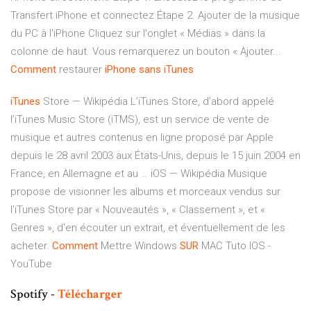
Transfert iPhone et connectez Étape 2. Ajouter de la musique
du PC à l'iPhone Cliquez sur l'onglet « Médias » dans la
colonne de haut. Vous remarquerez un bouton « Ajouter...
Comment
restaurer
iPhone
sans
iTunes
iTunes
Store — Wikipédia
L’iTunes Store, d’abord appelé
l’iTunes Music Store (iTMS), est un service de vente de
musique et autres contenus en ligne proposé par Apple
depuis le 28 avril 2003 aux États-Unis, depuis le 15 juin 2004 en
France, en Allemagne et au …
iOS — Wikipédia
Musique
propose de visionner les albums et morceaux vendus sur
l'iTunes Store par « Nouveautés », « Classement », et «
Genres », d'en écouter un extrait, et éventuellement de les
acheter.
Comment
Mettre Windows
SUR
MAC Tuto IOS -
YouTube
Spotify -
Télécharger