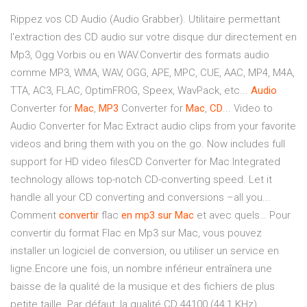
Rippez vos CD Audio (Audio Grabber). Utilitaire permettant
l'extraction des CD audio sur votre disque dur directement en
Mp3, Ogg Vorbis ou en WAV.Convertir des formats audio
comme MP3, WMA, WAV, OGG, APE, MPC, CUE, AAC, MP4, M4A,
TTA, AC3, FLAC, OptimFROG, Speex, WavPack, etc...
Audio
Converter for
Mac
,
MP
3
Converter for
Mac
,
CD
... Video to
Audio Converter for Mac Extract audio clips from your favorite
videos and bring them with you on the go. Now includes full
support for HD video filesCD Converter for Mac Integrated
technology allows top-notch CD-converting speed. Let it
handle all your CD converting and conversions –all you...
Comment
convertir
flac
en
mp
3
sur
Mac
et avec quels… Pour
convertir du format Flac en Mp3 sur Mac, vous pouvez
installer un logiciel de conversion, ou utiliser un service en
ligne.Encore une fois, un nombre inférieur entraînera une
baisse de la qualité de la musique et des fichiers de plus
petite taille. Par défaut, la qualité CD 44100 (44,1 KHz)