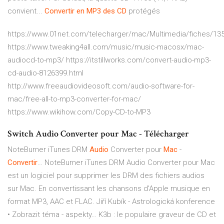
convient...
Convertir
en
MP
3
des
CD
protégés
https://www.01net.com/telecharger/mac/Multimedia/fiches/13
https://www.tweaking4all.com/music/music-macosx/mac-
audiocd-to-mp3/ https://itstillworks.com/convert-audio-mp3-
cd-audio-8126399.html
http://www.freeaudiovideosoft.com/audio-software-for-
mac/free-all-to-mp3-converter-for-mac/
https://www.wikihow.com/Copy-CD-to-MP3
Switch Audio Converter pour Mac - Télécharger
NoteBurner iTunes DRM
Audio
Converter pour
Mac
-
Convertir
…
NoteBurner iTunes DRM Audio Converter pour Mac
est un logiciel pour supprimer les DRM des fichiers audios
sur Mac. En convertissant les chansons d'Apple musique en
format MP3, AAC et FLAC.
Jiří Kubík - Astrologická konference
• Zobrazit téma - aspekty…
K3b : le populaire graveur de CD et