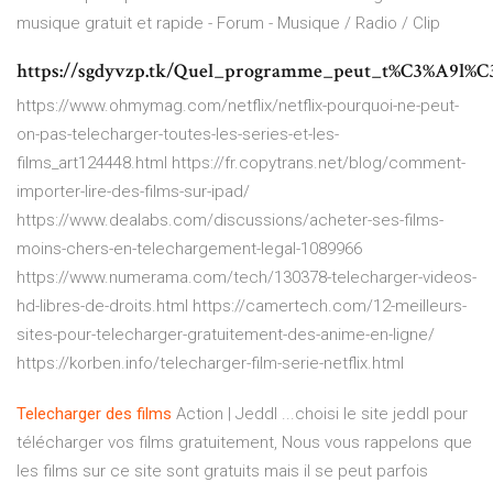
musique gratuit et rapide - Forum - Musique / Radio / Clip
https://sgdyvzp.tk/Quel_programme_peut_t%C3%A9l%C3
https://www.ohmymag.com/netflix/netflix-pourquoi-ne-peut-
on-pas-telecharger-toutes-les-series-et-les-
films_art124448.html https://fr.copytrans.net/blog/comment-
importer-lire-des-films-sur-ipad/
https://www.dealabs.com/discussions/acheter-ses-films-
moins-chers-en-telechargement-legal-1089966
https://www.numerama.com/tech/130378-telecharger-videos-
hd-libres-de-droits.html https://camertech.com/12-meilleurs-
sites-pour-telecharger-gratuitement-des-anime-en-ligne/
https://korben.info/telecharger-film-serie-netflix.html
Telecharger
des
films
Action | Jeddl ...choisi le site jeddl pour
télécharger vos films gratuitement, Nous vous rappelons que
les films sur ce site sont gratuits mais il se peut parfois