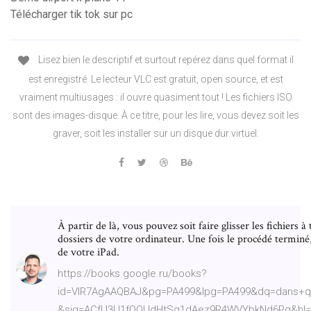
Télécharger tik tok sur pc
Lisez bien le descriptif et surtout repérez dans quel format il
est enregistré. Le lecteur VLC est gratuit, open source, et est
vraiment multiusages : il ouvre quasiment tout ! Les fichiers ISO
sont des images-disque. À ce titre, pour les lire, vous devez soit les
graver, soit les installer sur un disque dur virtuel.
À partir de là, vous pouvez soit faire glisser les fichiers à
dossiers de votre ordinateur. Une fois le procédé terminé
de votre iPad.
https://books.google.ru/books?
id=VIR7AgAAQBAJ&pg=PA499&lpg=PA499&dq=dans+que
&sig=ACfU3U1fOOUdHtSg1dAez9R4WVYbkNd6Pg&hl=e