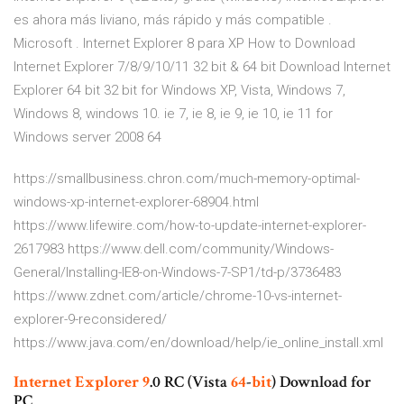
es ahora más liviano, más rápido y más compatible .
Microsoft . Internet Explorer 8 para XP How to Download
Internet Explorer 7/8/9/10/11 32 bit & 64 bit Download Internet
Explorer 64 bit 32 bit for Windows XP, Vista, Windows 7,
Windows 8, windows 10. ie 7, ie 8, ie 9, ie 10, ie 11 for
Windows server 2008 64
https://smallbusiness.chron.com/much-memory-optimal-
windows-xp-internet-explorer-68904.html
https://www.lifewire.com/how-to-update-internet-explorer-
2617983 https://www.dell.com/community/Windows-
General/Installing-IE8-on-Windows-7-SP1/td-p/3736483
https://www.zdnet.com/article/chrome-10-vs-internet-
explorer-9-reconsidered/
https://www.java.com/en/download/help/ie_online_install.xml
Internet
Explorer
9
.0 RC (Vista
64
-
bit
) Download for
PC