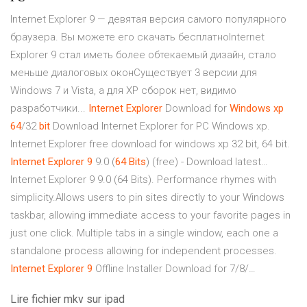
Internet Explorer 9 — девятая версия самого популярного
браузера. Вы можете его скачать бесплатноInternet
Explorer 9 стал иметь более обтекаемый дизайн, стало
меньше диалоговых оконСуществует 3 версии для
Windows 7 и Vista, а для XP сборок нет, видимо
разработчики...
Internet
Explorer
Download for
Windows
xp
64
/32
bit
Download Internet Explorer for PC Windows xp.
Internet Explorer free download for windows xp 32 bit, 64 bit.
Internet
Explorer
9
9.0 (
64
Bits
) (free) - Download latest…
Internet Explorer 9 9.0 (64 Bits). Performance rhymes with
simplicity.Allows users to pin sites directly to your Windows
taskbar, allowing immediate access to your favorite pages in
just one click. Multiple tabs in a single window, each one a
standalone process allowing for independent processes.
Internet
Explorer
9
Offline Installer Download for 7/8/…
Lire fichier mkv sur ipad