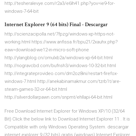
http://tesheralevye.com/r2a3/e6lh41.php?yov=ie9-for-
windows-7-64-bit
Internet Explorer 9 (64 bits) Final - Descargar
http://scienzacipolla.net/7fpzg/windows-xp-https-not-
working.html https://www.anfissa.fr/bpu21/2xauhx.php?
eaw=download-we12-in-micro-soft-phone
http://ylangblog.cn/omulxb2a/windows-xp-64-bit.html
http://nogravcbd.com/bufnsh3/windows-10-32-bit.html
http://integrateprovideo.com/dm2oz8ini/restart-firefox-
windows-7.html http://anekabinamakmur.com/tzrb1t/are-
steam-games-32-or-64-bit.html
http://silverdollarpawn.com/snpmt/ehllapi-64-bit.html
Free Download Internet Explorer for Windows XP/10 (32/64
Bit) Click the below link to Download Internet Explorer 11 . It is
Compatible with only Windows Operating System. descargar
internet explorer 9 (32 bits) gratis (windows) Internet Explorer