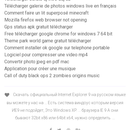
Télécharger galerie de photos windows live en français
Comment faire un lit superposé minecraft
Mozilla firefox web browser not opening
Gps status apk gratuit télécharger
Free télécharger google chrome for windows 7 64 bit
Theme park world game gratuit télécharger
Comment installer ok google sur telephone portable
Logiciel pour compresser une video mp4
Convertir photo jpeg en pdf mac
Application pour créer une musique
Call of duty black ops 2 zombies origins music
Скачать официальный Internet Explorer 9 на русском языке
вы можете у нас на ... Есть система виндоус которым версия
ИЕ9 не подойдет, Это Windows XP. ... браузера IE 9 А они
бывают 32bit x86 или 64bit x64, нужно определить ...