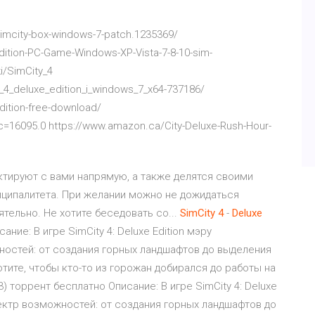
imcity-box-windows-7-patch.1235369/
dition-PC-Game-Windows-XP-Vista-7-8-10-sim-
i/SimCity_4
y_4_deluxe_edition_i_windows_7_x64-737186/
dition-free-download/
c=16095.0 https://www.amazon.ca/City-Deluxe-Rush-Hour-
тактируют с вами напрямую, а также делятся своими
иципалитета. При желании можно не дожидаться
ятельно. Не хотите беседовать со...
SimCity
4
-
Deluxe
ание: В игре SimCity 4: Deluxe Edition мэру
остей: от создания горных ландшафтов до выделения
тите, чтобы кто-то из горожан добирался до работы на
3) торрент бесплатно Описание: В игре SimCity 4: Deluxe
ектр возможностей: от создания горных ландшафтов до