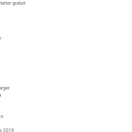
arter gratuit
r
arger
a
es
er 2019