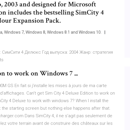
p, 2003 and designed for Microsoft
 includes the bestselling SimCity 4
Hour Expansion Pack.
ta, Windows 7, Windows 8, Windows 8.1 and Windows 10.
я: СимСити 4 Делюкс Год выпуска: 2004 Жанр: стратегия
ts
on to work on Windows 7 ...
M GS En fait si j'installe les mises à jours de ma carte
'affichages. Can't get Sim City 4 Deluxe Edition to work on
ty 4 Deluxe to work with windows 7? When I install the
 the starting screen but nothing else happens after that.
charger.com Dans SimCity 4, il ne s'agit pas seulement de
odelez votre terrain avant de construire des châteaux sur les