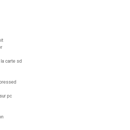
it
er
la carte sd
mpressed
sur pc
on