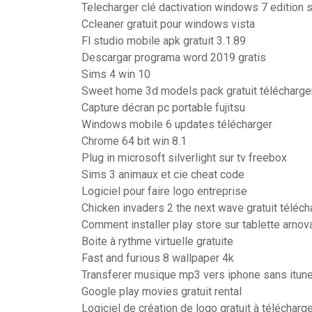
Telecharger clé dactivation windows 7 edition st
Ccleaner gratuit pour windows vista
Fl studio mobile apk gratuit 3.1.89
Descargar programa word 2019 gratis
Sims 4 win 10
Sweet home 3d models pack gratuit télécharge
Capture décran pc portable fujitsu
Windows mobile 6 updates télécharger
Chrome 64 bit win 8.1
Plug in microsoft silverlight sur tv freebox
Sims 3 animaux et cie cheat code
Logiciel pour faire logo entreprise
Chicken invaders 2 the next wave gratuit téléch
Comment installer play store sur tablette arnov
Boite à rythme virtuelle gratuite
Fast and furious 8 wallpaper 4k
Transferer musique mp3 vers iphone sans itun
Google play movies gratuit rental
Logiciel de création de logo gratuit à télécharg