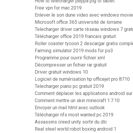
How to télécharger peppa pig to tablet
Free vpn for mac 2019
Enlever le son dune video avec windows movi
Microsoft office 365 université de lorraine
Telecharger driver carte rèseau windows 7 grat
Télécharger office 2019 francais gratuit
Roller coaster tycoon 2 descargar gratis compl
Farming simulator 2019 mods for ps3
Programme pour ouvrir fichier xml
Décompresser un fichier rar gratuit
Driver gratuit windows 10
Logiciel de numérisation hp officejet pro 8710
Telecharger piano pc gratuit 2019
Comment déplacer les applications android sur 
Comment mettre un skin minecraft 1.7.10
Envoyer un mail html avec outlook
Télécharger nfs most wanted pc 2019
Assassins creed unity sortir du dlc
Real steel world robot boxing android 1