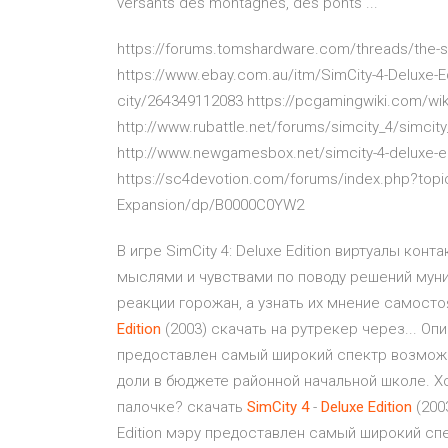
versants des montagnes, des ponts ...
https://forums.tomshardware.com/threads/the-s
https://www.ebay.com.au/itm/SimCity-4-Deluxe-E
city/264349112083 https://pcgamingwiki.com/wik
http://www.rubattle.net/forums/simcity_4/simcit
http://www.newgamesbox.net/simcity-4-deluxe-e
https://sc4devotion.com/forums/index.php?topi
Expansion/dp/B0000C0YW2
В игре SimCity 4: Deluxe Edition виртуалы кон
мыслями и чувствами по поводу решений мун
реакции горожан, а узнать их мнение самосто
Edition
(2003) скачать на рутрекер через... Опис
предоставлен самый широкий спектр возможн
доли в бюджете районной начальной школе. Хо
палочке? скачать
SimCity
4
-
Deluxe
Edition
(200
Edition мэру предоставлен самый широкий сп