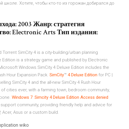
 школе. Хотите, чтобы кто-то из горожан добирался до
выхода: 2003 Жанр: стратегия
о: Electronic Arts Тип издания:
orrent SimCity 4 is a city-building/urban planning
 Edition is a strategy game and published by Electronic
Microsoft Windows.SimCity 4 Deluxe Edition includes the
Rush Hour Expansion Pack.
SimCity
™
4
Deluxe
Edition
for PC |
selling SimCity 4 and the all-new SimCity 4 Rush Hour
of cities ever, with a farming town, bedroom community,
kbone.
Windows
7
:
Simcity 4 Deluxe Edition Access denied
support community, providing friendly help and advice for
 Acer, Asus or a custom build.
plication wiko