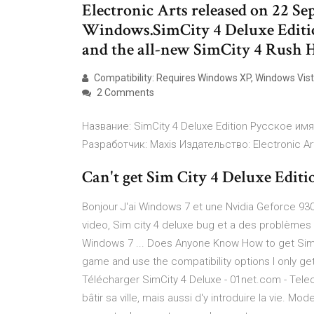
Electronic Arts released on 22 Se
Windows.SimCity 4 Deluxe Edition
and the all-new SimCity 4 Rush 
Compatibility: Requires Windows XP, Windows Vis
2 Comments
Название: SimCity 4 Deluxe Edition Русское им
Разработчик: Maxis Издательство: Electronic Ar
Can't get Sim City 4 Deluxe Editi
Bonjour J'ai Windows 7 et une Nvidia Geforce 9300
video, Sim city 4 deluxe bug et a des problèmes d
Windows 7 ... Does Anyone Know How to get SimCi
game and use the compatibility options I only get
Télécharger SimCity 4 Deluxe - 01net.com - Tele
bâtir sa ville, mais aussi d'y introduire la vie. M