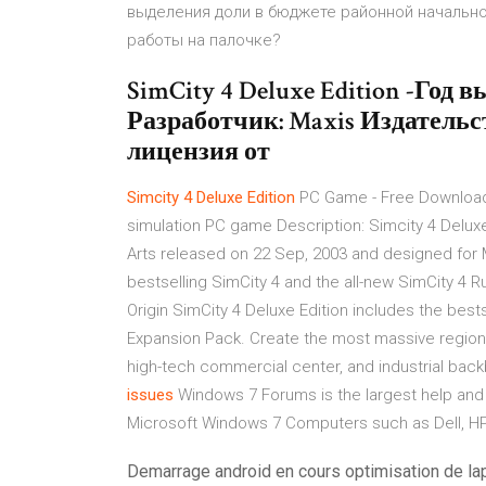
выделения доли в бюджете районной начальной
работы на палочке?
SimCity 4 Deluxe Edition -Год 
Разработчик: Maxis Издательств
лицензия от
Simcity 4
Deluxe
Edition
PC Game - Free Download T
simulation PC game Description: Simcity 4 Deluxe
Arts released on 22 Sep, 2003 and designed for 
bestselling SimCity 4 and the all-new SimCity 4 
Origin SimCity 4 Deluxe Edition includes the best
Expansion Pack. Create the most massive region 
high-tech commercial center, and industrial bac
issues
Windows 7 Forums is the largest help and 
Microsoft Windows 7 Computers such as Dell, HP,
Demarrage android en cours optimisation de lap