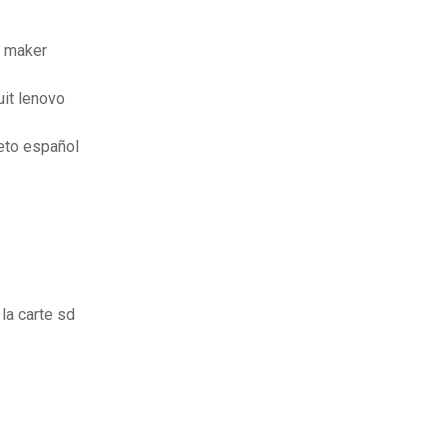
e maker
uit lenovo
eto español
la carte sd