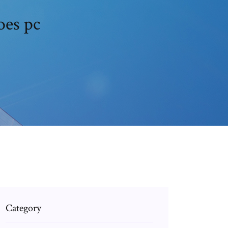
oes pc
Category