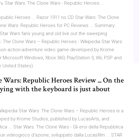
 Star Wars: The Clone Wars - Republic Heroes ...
public Heroes ... Razor 1911 no CD Star Wars: The Clone
lone Wars: Republic Heroes for PC Reviews ... Summary:
Star Wars fans young and old live out the sweeping
s: The Clone Wars – Republic Heroes - Wikipedia Star Wars:
erson action-adventure video game developed by Krome
r Microsoft Windows, Xbox 360, PlayStation 3, Wii, PSP and
e United States).
e Wars: Republic Heroes Review ... On the
aying with the keyboard is just about
ikipedia Star Wars: The Clone Wars – Republic Heroes is a
ped by Krome Studios, published by LucasArts, and ...
ica ... Star Wars: The Clone Wars - Gli eroi della Repubblica
un videogioco d'azione, sviluppato dalla Lucasfilm ... STAR