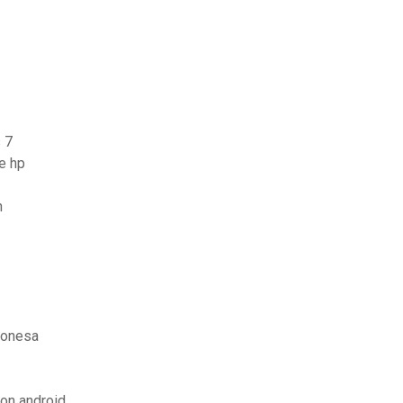
s 7
e hp
n
1
ponesa
son android