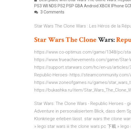
PS3 WII NDS PS2 PSP GBA Android XBOX IPhone GC
3 Comments
Star Wars The Clone Wars : Les Héros de la Répub
Star Wars
The Clone
Wars:
Repu
https://www.co-optimus.com/game/1348/pc/star-
https://www.trueachievements.com/game/Star-W
https://support.starwars.com/hc/en-us/articles
Republic-Heroes- https://steamcommunity.com
https://www.zoneofgames.ru/games/star_wars_t
https://bukashka.ru/item/Star_Wars_The_Clone_
Star Wars: The Clone Wars - Republic Heroes - gi
Adventure in personalisiertem Blick, dass dem 
Klonkriege erleben lässt. star wars the clone w
» lego star wars iii the clone wars pc 下載 » lego 