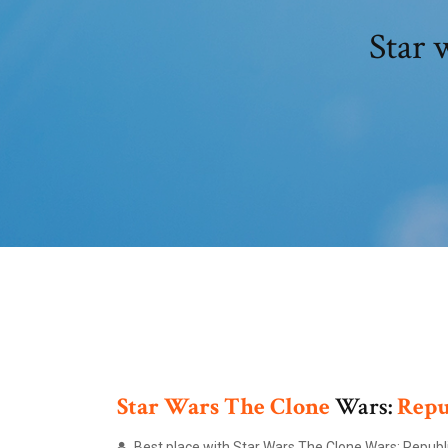
Star 
Star Wars
The Clone
Wars:
Repu
Best place with Star Wars The Clone Wars: Republi