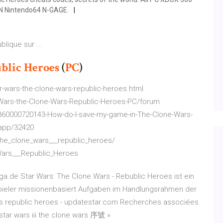
N Nintendo64 N-GAGE.
lique sur ...
blic Heroes
(
PC
)
wars-the-clone-wars-republic-heroes.html
ars-the-Clone-Wars-Republic-Heroes-PC/forum
/360000720143-How-do-I-save-my-game-in-The-Clone-Wars-
/app/32420
he_clone_wars___republic_heroes/
Wars___Republic_Heroes
ga.de Star Wars: The Clone Wars - Rebublic Heroes ist ein
Spieler missionenbasiert Aufgaben im Handlungsrahmen der
ars republic heroes - updatestar.com Recherches associées
star wars iii the clone wars 序號 »