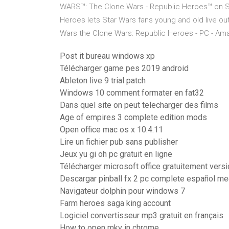
WARS™: The Clone Wars - Republic Heroes™ on St
Heroes lets Star Wars fans young and old live ou
Wars the Clone Wars: Republic Heroes - PC - A
Post it bureau windows xp
Télécharger game pes 2019 android
Ableton live 9 trial patch
Windows 10 comment formater en fat32
Dans quel site on peut telecharger des films
Age of empires 3 complete edition mods
Open office mac os x 10.4.11
Lire un fichier pub sans publisher
Jeux yu gi oh pc gratuit en ligne
Télécharger microsoft office gratuitement vers
Descargar pinball fx 2 pc complete español m
Navigateur dolphin pour windows 7
Farm heroes saga king account
Logiciel convertisseur mp3 gratuit en français
How to open mkv in chrome