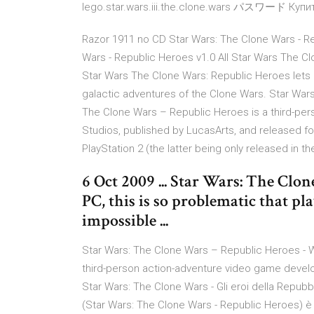
lego.star.wars.iii.the.clone.wars パスワード Купить
Razor 1911 no CD Star Wars: The Clone Wars - Re
Wars - Republic Heroes v1.0 All Star Wars The C
Star Wars The Clone Wars: Republic Heroes lets 
galactic adventures of the Clone Wars. Star War
The Clone Wars – Republic Heroes is a third-p
Studios, published by LucasArts, and released fo
PlayStation 2 (the latter being only released in th
6 Oct 2009 ... Star Wars: The Clon
PC, this is so problematic that pl
impossible ...
Star Wars: The Clone Wars – Republic Heroes - W
third-person action-adventure video game develo
Star Wars: The Clone Wars - Gli eroi della Repubbl
(Star Wars: The Clone Wars - Republic Heroes) è 