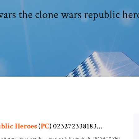
wars the clone wars republic her
blic Heroes
(
PC
) 023272338183…
c Heroes cheats codes, secrets of the world. All PC XBOX 360