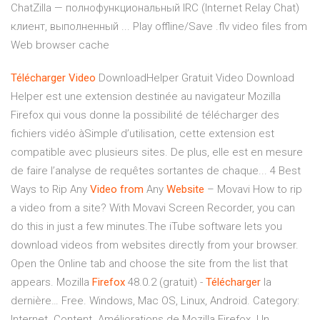
ChatZilla — полнофункциональный IRC (Internet Relay Chat)
клиент, выполненный ... Play offline/Save .flv video files from
Web browser cache
Télécharger
Video
DownloadHelper Gratuit Video Download
Helper est une extension destinée au navigateur Mozilla
Firefox qui vous donne la possibilité de télécharger des
fichiers vidéo àSimple d’utilisation, cette extension est
compatible avec plusieurs sites. De plus, elle est en mesure
de faire l’analyse de requêtes sortantes de chaque... 4 Best
Ways to Rip Any
Video
from
Any
Website
– Movavi How to rip
a video from a site? With Movavi Screen Recorder, you can
do this in just a few minutes.The iTube software lets you
download videos from websites directly from your browser.
Open the Online tab and choose the site from the list that
appears. Mozilla
Firefox
48.0.2 (gratuit) -
Télécharger
la
dernière… Free. Windows, Mac OS, Linux, Android. Category:
Internet. Content. Améliorations de Mozilla Firefox. Un