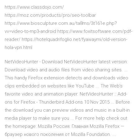
https://www.classdojo.com/
https://moz.com/products/pro/seo-toolbar
https://www.biosculpture.com.au/ta8ms/3t161e.php?
vv=video-to-mp3-android https://www.foxitsoftware.com/pdf-
reader/ https://hotelquadrifoglio.net/fyawaymi/old-version-
hola-vpn.html
NetVideoHunter - Download NetVideoHunter latest version:
Download video and audio files from video sharing sites. ...
This handy Firefox extension detects and downloads video
clips embedded on websites like YouTube ... The Web's
favorite video and animation player. NetVideoHunter :: Add-
ons for Firefox - Thunderbird Add-ons 10 Nov 2015 ... Before
the download you can preview videos and music in a built-in
media player to make sure you ... For more help check out
the homepage: Mozilla Россия: Главная Mozilla Firefox —
браузер нового поколения от Mozilla Foundation. ...