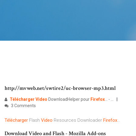
http://mvweb.net/swtire2/uc-browser-mp3.html
Télécharger
Video
DownloadHelper pour
Firefox
... - …
3 Comments
Télécharger
Flash
Video
Resources Downloader
Firefox
…
Download Video and Flash - Mozilla Add-ons