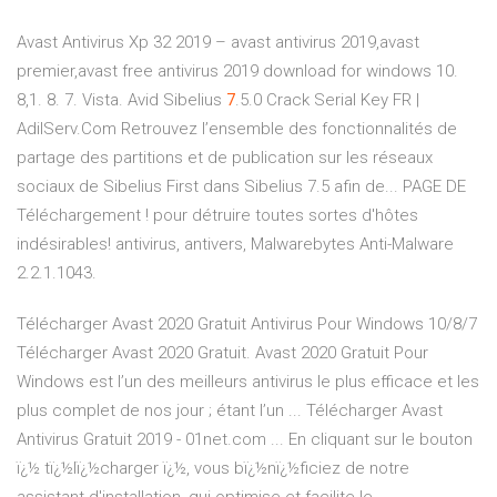
Avast Antivirus Xp 32 2019 – avast antivirus 2019,avast
premier,avast free antivirus 2019 download for windows 10.
8,1. 8. 7. Vista.
Avid Sibelius
7
.5.0 Crack Serial Key FR |
AdilServ.Com
Retrouvez l’ensemble des fonctionnalités de
partage des partitions et de publication sur les réseaux
sociaux de Sibelius First dans Sibelius 7.5 afin de...
PAGE DE
Téléchargement !
pour détruire toutes sortes d'hôtes
indésirables! antivirus, antivers, Malwarebytes Anti-Malware
2.2.1.1043.
Télécharger Avast 2020 Gratuit Antivirus Pour Windows 10/8/7
Télécharger Avast 2020 Gratuit. Avast 2020 Gratuit Pour
Windows est l’un des meilleurs antivirus le plus efficace et les
plus complet de nos jour ; étant l’un ... Télécharger Avast
Antivirus Gratuit 2019 - 01net.com ... En cliquant sur le bouton
ï¿½ tï¿½lï¿½charger ï¿½, vous bï¿½nï¿½ficiez de notre