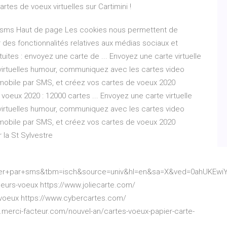
rtes de voeux virtuelles sur Cartimini !
re sms Haut de page Les cookies nous permettent de
r des fonctionnalités relatives aux médias sociaux et
uites : envoyez une carte de ... Envoyez une carte virtuelle
s virtuelles humour, communiquez avec les cartes video
 mobile par SMS, et créez vos cartes de voeux 2020
voeux 2020 : 12000 cartes ... Envoyez une carte virtuelle
s virtuelles humour, communiquez avec les cartes video
 mobile par SMS, et créez vos cartes de voeux 2020
la St Sylvestre
yer+par+sms&tbm=isch&source=univ&hl=en&sa=X&ved=0ahUKEwi
leurs-voeux https://www.joliecarte.com/
voeux https://www.cybercartes.com/
.merci-facteur.com/nouvel-an/cartes-voeux-papier-carte-