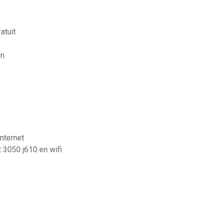
atuit
on
nternet
3050 j610 en wifi