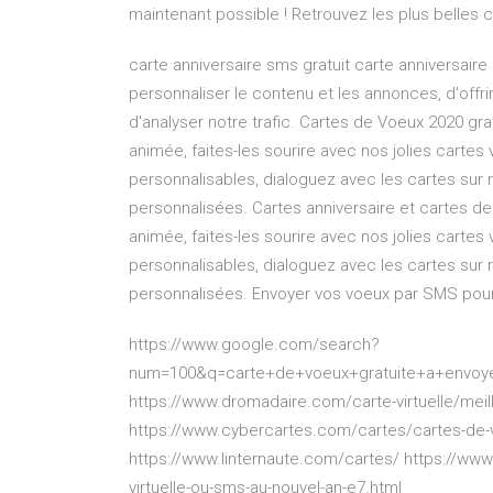
maintenant possible ! Retrouvez les plus belles ca
carte anniversaire sms gratuit carte anniversai
personnaliser le contenu et les annonces, d'offri
d'analyser notre trafic. Cartes de Voeux 2020 grat
animée, faites-les sourire avec nos jolies carte
personnalisables, dialoguez avec les cartes sur
personnalisées. Cartes anniversaire et cartes de 
animée, faites-les sourire avec nos jolies carte
personnalisables, dialoguez avec les cartes sur
personnalisées. Envoyer vos voeux par SMS pour 
https://www.google.com/search?
num=100&q=carte+de+voeux+gratuite+a+envo
https://www.dromadaire.com/carte-virtuelle/meil
https://www.cybercartes.com/cartes/cartes-de-
https://www.linternaute.com/cartes/ https://www
virtuelle-ou-sms-au-nouvel-an-e7.html