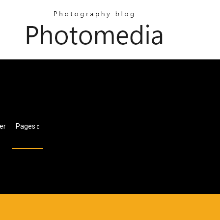
er
Pages