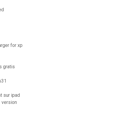
ed
arger for xp
 gratis
s31
t sur ipad
 version